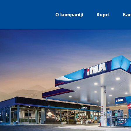
O kompaniji
Kupci
Kar