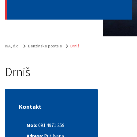
INA, d.d.
Benzinske postaje
Drniš
Drniš
Kontakt
Mob:
091 4971 259
Adresa:
Put Ivana