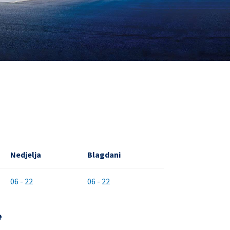
Nedjelja
Blagdani
06 - 22
06 - 22
e