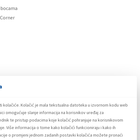
u bocama
 Corner
a
ti kolačiće. Kolačić je mala tekstualna datoteka u izvornom kodu web
ici omogućuje slanje informacija na korisnikov uređaj za
lednik te pristup podacima koje kolačić pohranjuje na korisnikovom
e. Više informacija o tome kako kolačići funkcioniraju i kako ih
macije o promjeni jednom zadanih postavki kolačića možete pronaći