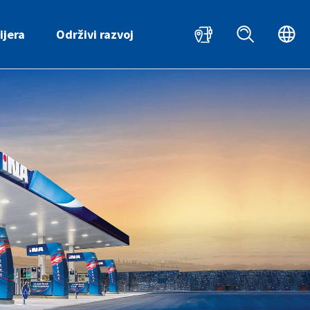
HR
EN
ijera
Održivi razvoj