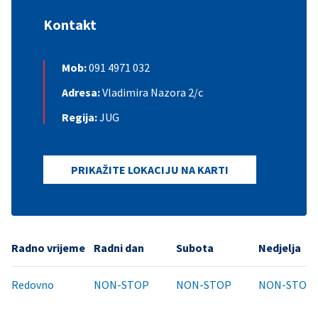
Kontakt
Mob:
091 4971 032
Adresa:
Vladimira Nazora 2/c
Regija:
JUG
PRIKAŽITE LOKACIJU NA KARTI
Radno vrijeme
Radni dan
Subota
Nedjelja
Redovno
NON-STOP
NON-STOP
NON-STOP