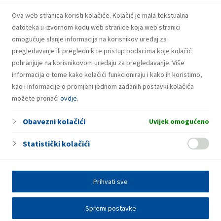
NON-STOP
Ova web stranica koristi kolačiće. Kolačić je mala tekstualna
Fresh Corner
datoteka u izvornom kodu web stranice koja web stranici
omogućuje slanje informacija na korisnikov uređaj za
pregledavanje ili preglednik te pristup podacima koje kolačić
pohranjuje na korisnikovom uređaju za pregledavanje. Više
informacija o tome kako kolačići funkcioniraju i kako ih koristimo,
kao i informacije o promjeni jednom zadanih postavki kolačića
možete pronaći
ovdje
.
Obavezni kolačići
Uvijek omogućeno
Statistički kolačići
Prihvati sve
Spremi postavke