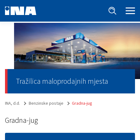
Tražilica maloprodajnih mjesta
INA, d.d.
Benzinske postaje
Gradna-jug
Gradna-jug