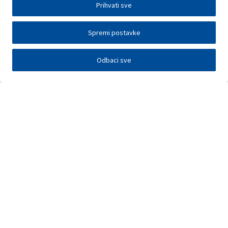
Prihvati sve
Spremi postavke
Odbaci sve
Investitori
Javna nadmetanja
E-poslovanje
Press centar
Kontakt
•