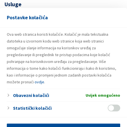
Usluge
HotSpot
Postavke kolačića
Previjalište za bebe
NON-STOP
Ova web stranica koristi kolačiće. Kolačić je mala tekstualna
Fresh Corner
datoteka u izvornom kodu web stranice koja web stranici
omogućuje slanje informacija na korisnikov uređaj za
pregledavanje ili preglednik te pristup podacima koje kolačić
pohranjuje na korisnikovom uređaju za pregledavanje. Više
informacija o tome kako kolačići funkcioniraju i kako ih koristimo,
kao i informacije o promjeni jednom zadanih postavki kolačića
možete pronaći
ovdje
.
Obavezni kolačići
Uvijek omogućeno
Statistički kolačići