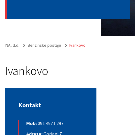
INA, d.d.
Benzinske postaje
Ivankovo
Ivankovo
Kontakt
Mob:
091 4971 297
Adresa:
Gorjani 7