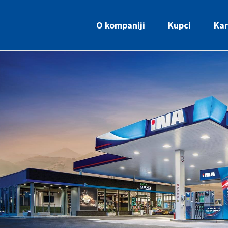
O kompaniji
Kupci
Kar