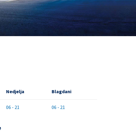
Nedjelja
Blagdani
06 - 21
06 - 21
e