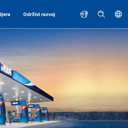
HR
EN
ijera
Održivi razvoj