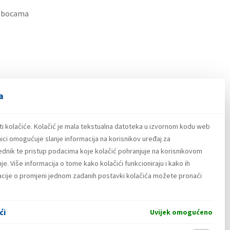
u bocama
a
ti kolačiće. Kolačić je mala tekstualna datoteka u izvornom kodu web
ici omogućuje slanje informacija na korisnikov uređaj za
lednik te pristup podacima koje kolačić pohranjuje na korisnikovom
e. Više informacija o tome kako kolačići funkcioniraju i kako ih
macije o promjeni jednom zadanih postavki kolačića možete pronaći
ći
Uvijek omogućeno