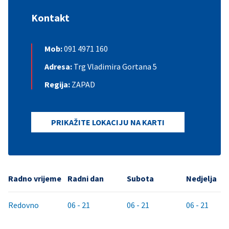
Kontakt
Mob:
091 4971 160
Adresa:
Trg Vladimira Gortana 5
Regija:
ZAPAD
PRIKAŽITE LOKACIJU NA KARTI
Radno vrijeme
Radni dan
Subota
Nedjelja
Redovno
06 - 21
06 - 21
06 - 21