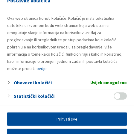
Postavke kolačića
Plin u bocama
Samouslužno pranje vozila
Ova web stranica koristi kolačiće. Kolačić je mala tekstualna
Fresh Corner
datoteka u izvornom kodu web stranice koja web stranici
omogućuje slanje informacija na korisnikov uređaj za
pregledavanje ili preglednik te pristup podacima koje kolačić
pohranjuje na korisnikovom uređaju za pregledavanje. Više
informacija o tome kako kolačići funkcioniraju i kako ih koristimo,
kao i informacije o promjeni jednom zadanih postavki kolačića
možete pronaći
ovdje
.
Obavezni kolačići
Uvijek omogućeno
Statistički kolačići
Prihvati sve