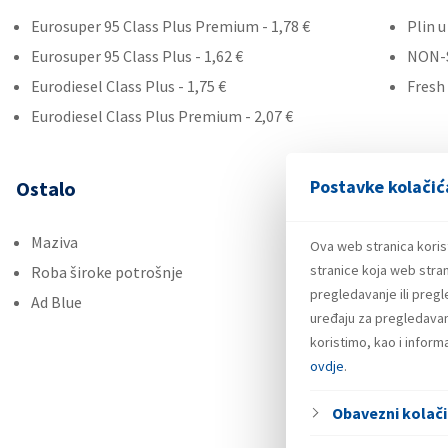
Eurosuper 95 Class Plus Premium - 1,78 €
Plin 
Eurosuper 95 Class Plus - 1,62 €
NON-
Eurodiesel Class Plus - 1,75 €
Fresh
Eurodiesel Class Plus Premium - 2,07 €
Postavke kolačić
Ostalo
Maziva
Ova web stranica koris
stranice koja web stran
Roba široke potrošnje
pregledavanje ili preg
Ad Blue
uređaju za pregledavanj
koristimo, kao i infor
ovdje
.
Obavezni kolači