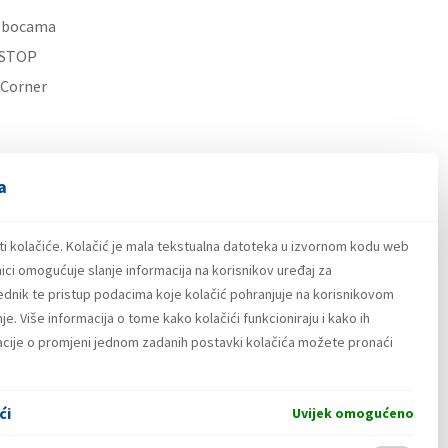
u bocama
STOP
 Corner
a
ti kolačiće. Kolačić je mala tekstualna datoteka u izvornom kodu web
ici omogućuje slanje informacija na korisnikov uređaj za
lednik te pristup podacima koje kolačić pohranjuje na korisnikovom
e. Više informacija o tome kako kolačići funkcioniraju i kako ih
macije o promjeni jednom zadanih postavki kolačića možete pronaći
ći
Uvijek omogućeno