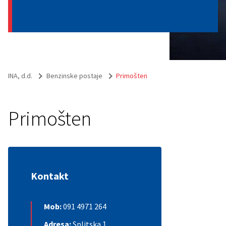
INA, d.d.
Benzinske postaje
Primošten
Primošten
Kontakt
Mob:
091 4971 264
Adresa:
Splitska 1