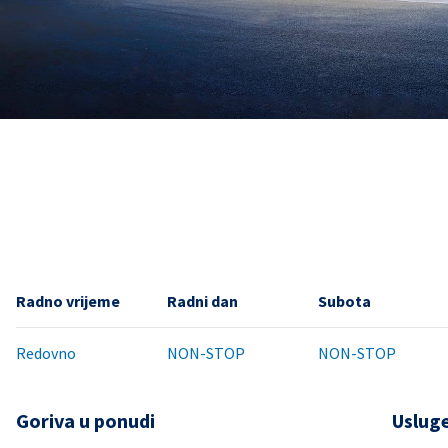
Radno vrijeme
Radni dan
Subota
Redovno
NON-STOP
NON-STOP
Goriva u ponudi
Uslug