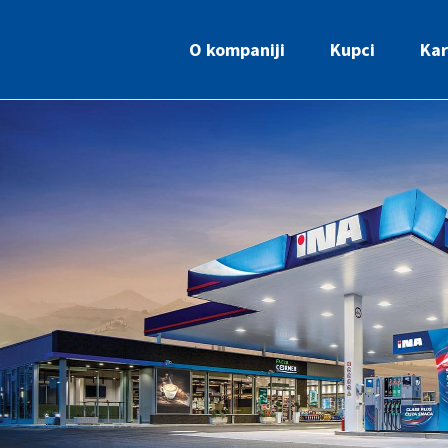
O kompaniji
Kupci
Kar