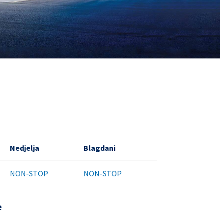
Nedjelja
Blagdani
NON-STOP
NON-STOP
e