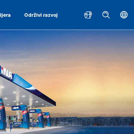
HR
EN
ijera
Održivi razvoj