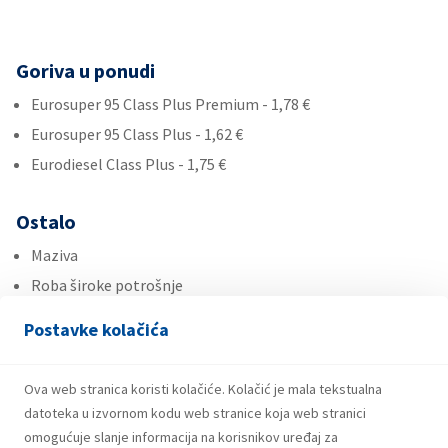
Goriva u ponudi
Eurosuper 95 Class Plus Premium - 1,78 €
Eurosuper 95 Class Plus - 1,62 €
Eurodiesel Class Plus - 1,75 €
Ostalo
Maziva
Roba široke potrošnje
Ad Blue
Postavke kolačića
Usluge
Ova web stranica koristi kolačiće. Kolačić je mala tekstualna
Fresh Corner
datoteka u izvornom kodu web stranice koja web stranici
omogućuje slanje informacija na korisnikov uređaj za