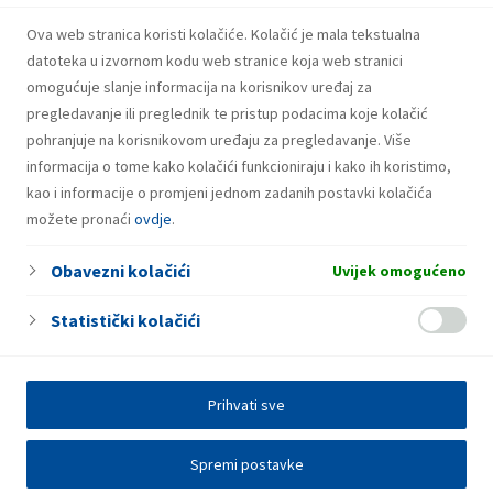
Punionica za električna vozila
Ova web stranica koristi kolačiće. Kolačić je mala tekstualna
Fresh Corner
datoteka u izvornom kodu web stranice koja web stranici
omogućuje slanje informacija na korisnikov uređaj za
pregledavanje ili preglednik te pristup podacima koje kolačić
pohranjuje na korisnikovom uređaju za pregledavanje. Više
informacija o tome kako kolačići funkcioniraju i kako ih koristimo,
kao i informacije o promjeni jednom zadanih postavki kolačića
možete pronaći
ovdje
.
Obavezni kolačići
Uvijek omogućeno
Statistički kolačići
Prihvati sve
Spremi postavke