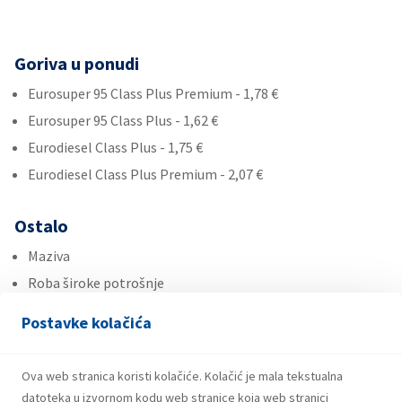
Goriva u ponudi
Eurosuper 95 Class Plus Premium - 1,78 €
Eurosuper 95 Class Plus - 1,62 €
Eurodiesel Class Plus - 1,75 €
Eurodiesel Class Plus Premium - 2,07 €
Ostalo
Maziva
Roba široke potrošnje
Ad Blue
Postavke kolačića
Usluge
Ova web stranica koristi kolačiće. Kolačić je mala tekstualna
Plin u bocama
datoteka u izvornom kodu web stranice koja web stranici