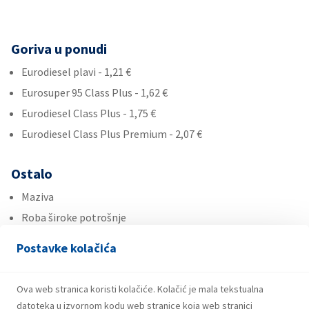
Goriva u ponudi
Eurodiesel plavi - 1,21 €
Eurosuper 95 Class Plus - 1,62 €
Eurodiesel Class Plus - 1,75 €
Eurodiesel Class Plus Premium - 2,07 €
Ostalo
Maziva
Roba široke potrošnje
Ad Blue
Postavke kolačića
Usluge
Ova web stranica koristi kolačiće. Kolačić je mala tekstualna
Plin u bocama
datoteka u izvornom kodu web stranice koja web stranici