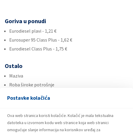
Goriva u ponudi
Eurodiesel plavi - 1,21 €
Eurosuper 95 Class Plus - 1,62 €
Eurodiesel Class Plus - 1,75 €
Ostalo
Maziva
Roba široke potrošnje
Ad Blue
Postavke kolačića
Usluge
Ova web stranica koristi kolačiće. Kolačić je mala tekstualna
Plin u bocama
datoteka u izvornom kodu web stranice koja web stranici
omogućuje slanje informacija na korisnikov uređaj za