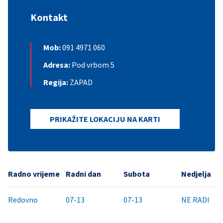
Kontakt
Mob:
091 4971 060
Adresa:
Pod vrbom 5
Regija:
ZAPAD
PRIKAŽITE LOKACIJU NA KARTI
Radno vrijeme
Radni dan
Subota
Nedjelja
Redovno
07-13
07-13
NE RADI