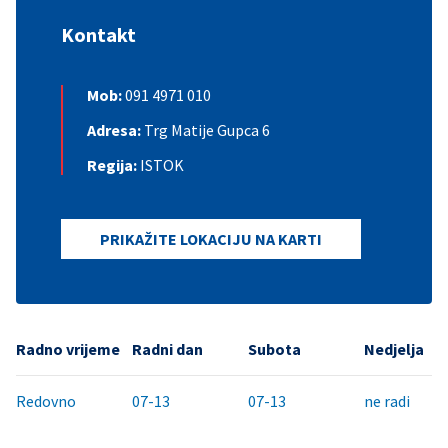
Kontakt
Mob:
091 4971 010
Adresa:
Trg Matije Gupca 6
Regija:
ISTOK
PRIKAŽITE LOKACIJU NA KARTI
Radno vrijeme
Radni dan
Subota
Nedjelja
Redovno
07-13
07-13
ne radi