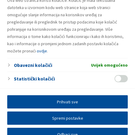
Ova web stranica koristi kolačiće. Kolačić je mala tekstualna
Plin u bocama
datoteka u izvornom kodu web stranice koja web stranici
omogućuje slanje informacija na korisnikov uređaj za
pregledavanje ili preglednik te pristup podacima koje kolačić
pohranjuje na korisnikovom uređaju za pregledavanje. Više
informacija o tome kako kolačići funkcioniraju i kako ih koristimo,
kao i informacije o promjeni jednom zadanih postavki kolačića
možete pronaći
ovdje
.
Obavezni kolačići
Uvijek omogućeno
Statistički kolačići
Prihvati sve
Spremi postavke
Odbaci sve