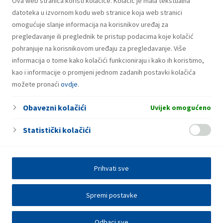
Ova web stranica koristi kolačiće. Kolačić je mala tekstualna
Fresh Corner
datoteka u izvornom kodu web stranice koja web stranici
omogućuje slanje informacija na korisnikov uređaj za
pregledavanje ili preglednik te pristup podacima koje kolačić
pohranjuje na korisnikovom uređaju za pregledavanje. Više
informacija o tome kako kolačići funkcioniraju i kako ih koristimo,
kao i informacije o promjeni jednom zadanih postavki kolačića
možete pronaći
ovdje
.
Obavezni kolačići
Uvijek omogućeno
Statistički kolačići
Prihvati sve
Spremi postavke
Odbaci sve