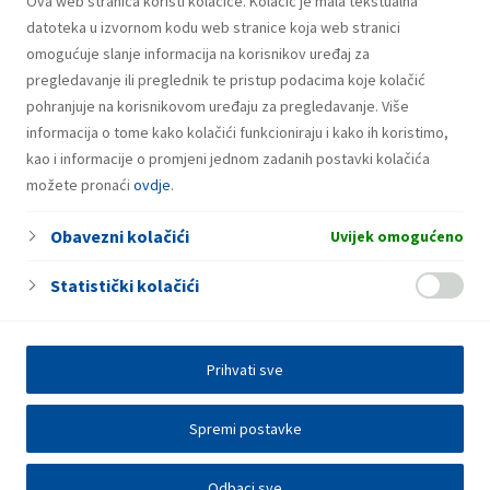
Ova web stranica koristi kolačiće. Kolačić je mala tekstualna
Plin u bocama
datoteka u izvornom kodu web stranice koja web stranici
omogućuje slanje informacija na korisnikov uređaj za
pregledavanje ili preglednik te pristup podacima koje kolačić
pohranjuje na korisnikovom uređaju za pregledavanje. Više
informacija o tome kako kolačići funkcioniraju i kako ih koristimo,
kao i informacije o promjeni jednom zadanih postavki kolačića
možete pronaći
ovdje
.
Obavezni kolačići
Uvijek omogućeno
Statistički kolačići
Prihvati sve
Spremi postavke
Odbaci sve