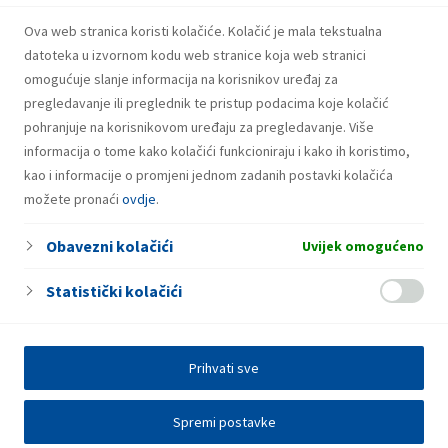
HotSpot
Ova web stranica koristi kolačiće. Kolačić je mala tekstualna
NON-STOP
datoteka u izvornom kodu web stranice koja web stranici
omogućuje slanje informacija na korisnikov uređaj za
pregledavanje ili preglednik te pristup podacima koje kolačić
pohranjuje na korisnikovom uređaju za pregledavanje. Više
informacija o tome kako kolačići funkcioniraju i kako ih koristimo,
kao i informacije o promjeni jednom zadanih postavki kolačića
možete pronaći
ovdje
.
Obavezni kolačići
Uvijek omogućeno
Statistički kolačići
Prihvati sve
Spremi postavke