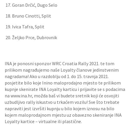
Goran Drčić, Dugo Selo
Bruno Cinotti, Split
Ivica Tafra, Split
Željko Prce, Dubrovnik
INA je ponosni sponzor WRC Croatia Rally 2021. te tom
prilikom nagrađujemo naše Loyalty članove jedinstvenim
nagradama! Ako u razdoblju od 1. do 15. travnja 2021.
posjetite bilo koje Inino maloprodajno mjesto te prilikom
kupnje skenirate INA Loyalty karticu i prijavite se s podacima
na www.ina.hr, možda baš vi budete sretnik koji će osvojiti
uzbudljivo rally iskustvo u trkaćem vozilu! Sve što trebate
napraviti jest izvršiti kupnju u bilo kojem iznosu na bilo
kojem maloprodajnom mjestu uz obavezno skeniranje INA
Loyalty kartice – virtualne ili plastične.