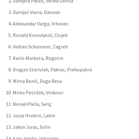
Danijela Paulić, Velika Gorica
Damjan Vavra, Daruvar
Aleksandar Varga, Vrbovec
Ronald Korovljević, Osijek
Vedran Schumann, Zagreb
Karlo Markota, Rogotin
Dragan Starivlah, Pakrac, Prekopakra
Mirna Benić, Duga Resa
Mirko Petriček, Vinkovci
Nenad Pleša, Senj;
Josip Hrvatin, Labin
Jakov Juras, Solin
Ivan Jeletic, Vrbovsko