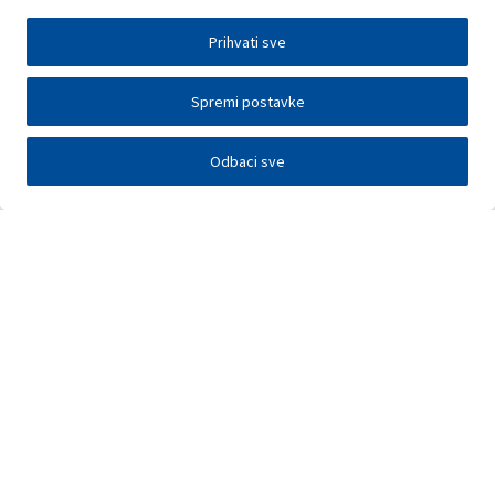
Prihvati sve
Spremi postavke
Odbaci sve
Investitori
Javna nadmetanja
E-poslovanje
Press centar
Kontakt
•