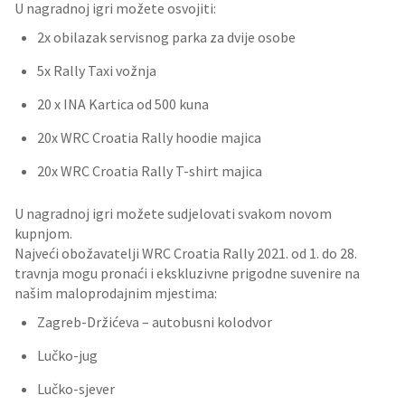
U nagradnoj igri možete osvojiti:
2x obilazak servisnog parka za dvije osobe
5x Rally Taxi vožnja
20 x INA Kartica od 500 kuna
20x WRC Croatia Rally hoodie majica
20x WRC Croatia Rally T-shirt majica
U nagradnoj igri možete sudjelovati svakom novom
kupnjom.
Najveći obožavatelji WRC Croatia Rally 2021. od 1. do 28.
travnja mogu pronaći i ekskluzivne prigodne suvenire na
našim maloprodajnim mjestima:
Zagreb-Držićeva – autobusni kolodvor
Lučko-jug
Lučko-sjever