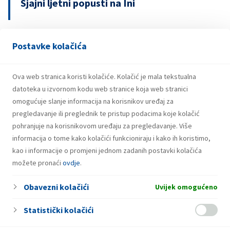
Sjajni ljetni popusti na Ini
Postavke kolačića
13.04.2026.
INA upozorava na lažnu nagradnu igru s
bonovima za gorivo
Ova web stranica koristi kolačiće. Kolačić je mala tekstualna
datoteka u izvornom kodu web stranice koja web stranici
omogućuje slanje informacija na korisnikov uređaj za
pregledavanje ili preglednik te pristup podacima koje kolačić
pohranjuje na korisnikovom uređaju za pregledavanje. Više
informacija o tome kako kolačići funkcioniraju i kako ih koristimo,
kao i informacije o promjeni jednom zadanih postavki kolačića
možete pronaći
ovdje
.
Obavezni kolačići
Uvijek omogućeno
Statistički kolačići