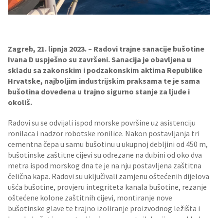
Zagreb, 21. lipnja 2023. – Radovi trajne sanacije bušotine
Ivana D uspješno su završeni. Sanacija je obavljena u
skladu sa zakonskim i podzakonskim aktima Republike
Hrvatske, najboljim industrijskim praksama te je sama
bušotina dovedena u trajno sigurno stanje za ljude i
okoliš.
Radovi su se odvijali ispod morske površine uz asistenciju
ronilaca i nadzor robotske ronilice. Nakon postavljanja tri
cementna čepa u samu bušotinu u ukupnoj debljini od 450 m,
bušotinske zaštitne cijevi su odrezane na dubini od oko dva
metra ispod morskog dna te je na nju postavljena zaštitna
čelična kapa. Radovi su uključivali zamjenu oštećenih dijelova
ušća bušotine, provjeru integriteta kanala bušotine, rezanje
oštećene kolone zaštitnih cijevi, montiranje nove
bušotinske glave te trajno izoliranje proizvodnog ležišta i