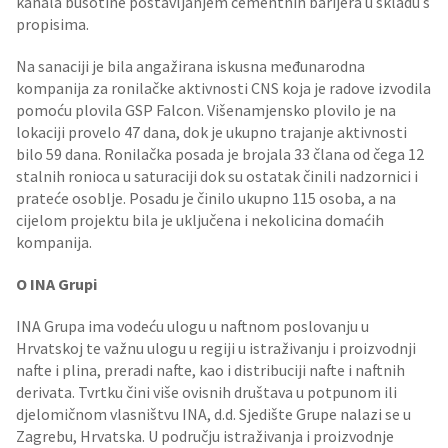
kanala bušotine postavljanjem cementnih barijera u skladu s
propisima.
Na sanaciji je bila angažirana iskusna međunarodna
kompanija za ronilačke aktivnosti CNS koja je radove izvodila
pomoću plovila GSP Falcon. Višenamjensko plovilo je na
lokaciji provelo 47 dana, dok je ukupno trajanje aktivnosti
bilo 59 dana. Ronilačka posada je brojala 33 člana od čega 12
stalnih ronioca u saturaciji dok su ostatak činili nadzornici i
prateće osoblje. Posadu je činilo ukupno 115 osoba, a na
cijelom projektu bila je uključena i nekolicina domaćih
kompanija.
O INA Grupi
INA Grupa ima vodeću ulogu u naftnom poslovanju u
Hrvatskoj te važnu ulogu u regiji u istraživanju i proizvodnji
nafte i plina, preradi nafte, kao i distribuciji nafte i naftnih
derivata. Tvrtku čini više ovisnih društava u potpunom ili
djelomičnom vlasništvu INA, d.d. Sjedište Grupe nalazi se u
Zagrebu, Hrvatska. U području istraživanja i proizvodnje