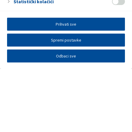
Statistički kolačići
Prihvati sve
Spremi postavke
Odbaci sve
Investitori
Javna nadmetanja
E-poslovanje
Press centar
Kontakt