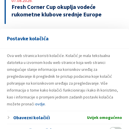
07.08.2026.
Fresh Corner Cup okuplja vodeće
rukometne klubove srednje Europe
Postavke kolačića
29.07.2026.
Snažniji rezultati i investicije INA Grupe u
prvom polugodištu 2026.
Ova web stranica koristi kolačiće. Kolačić je mala tekstualna
datoteka u izvornom kodu web stranice koja web stranici
omogućuje slanje informacija na korisnikov uređaj za
pregledavanje ili preglednik te pristup podacima koje kolačić
pohranjuje na korisnikovom uređaju za pregledavanje. Više
informacija o tome kako kolačići funkcioniraju i kako ih koristimo,
kao i informacije o promjeni jednom zadanih postavki kolačića
možete pronaći
ovdje
.
Obavezni kolačići
Uvijek omogućeno