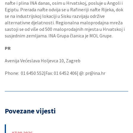
nafte i plina INA danas, osim u Hrvatskoj, posluje u Angoli i
Egiptu. Prerada nafte odvija se u Rafineriji nafte Rijeka, dok
se na industrijskoj lokaciji u Sisku razvijaju održive
alternativne djelatnosti. Regionalna maloprodajna mreža
sastoji se od više od 500 maloprodajnih mjesta u Hrvatskoj i
susjednim zemljama. INA Grupa članica je MOL Grupe.
PR
Avenija Većeslava Holjevca 10, Zagreb
Phone: 01 6450 552|Fax: 01 6452 406| @: pr@ina.hr
Povezane vijesti