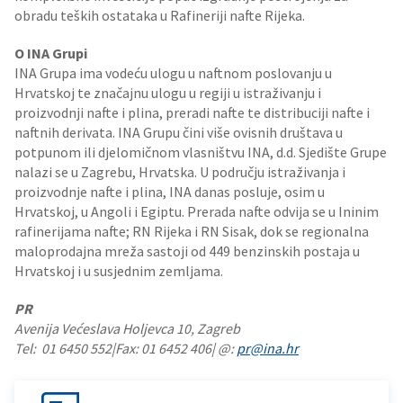
obradu teških ostataka u Rafineriji nafte Rijeka.
O INA Grupi
INA Grupa ima vodeću ulogu u naftnom poslovanju u
Hrvatskoj te značajnu ulogu u regiji u istraživanju i
proizvodnji nafte i plina, preradi nafte te distribuciji nafte i
naftnih derivata. INA Grupu čini više ovisnih društava u
potpunom ili djelomičnom vlasništvu INA, d.d. Sjedište Grupe
nalazi se u Zagrebu, Hrvatska. U području istraživanja i
proizvodnje nafte i plina, INA danas posluje, osim u
Hrvatskoj, u Angoli i Egiptu. Prerada nafte odvija se u Ininim
rafinerijama nafte; RN Rijeka i RN Sisak, dok se regionalna
maloprodajna mreža sastoji od 449 benzinskih postaja u
Hrvatskoj i u susjednim zemljama.
PR
Avenija Većeslava Holjevca 10, Zagreb
Tel: 01 6450 552|Fax: 01 6452 406| @:
pr@ina.hr