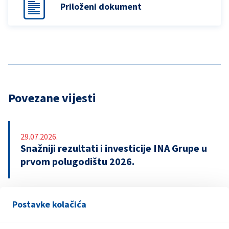
Priloženi dokument
Povezane vijesti
29.07.2026.
Snažniji rezultati i investicije INA Grupe u
prvom polugodištu 2026.
Postavke kolačića
21.07.2026.
INA potpisala ugovor o revolving kreditu