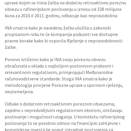
uprave kojim se Inina žalba na dodatnu retroaktivnu poreznu
obvezu u rafinerijskom poslovanju u iznosu od 328 milijuna
kuna za 2010.iI 2011. godinu, odbacuje kao nepravodobna.
INA smatra kako je navedenu žalbu uložila u zakonski
propisanom roku te će kompanija poduzeti sve dostupne
pravne korake kako bi osporila Rješenje o nepravodobnosti
žalbe.
Ponovo ističemo kako je INA svoju poreznu obvezu
obračunala u skladu s najboljom poslovnom praksom i
relevantnom regulativom, primjenjujući Međunarodne
računovodstvene standarde. Stoga INA smatra kako je
metodologija procjene Porezne uprave u spornom rješenju,
neutemeljena.
Odluke o dodatnim retroaktivnim poreznim obvezama,
zajedno s nepredvidljivim regulatornim okvirom, otežavaju
poslovanje i mogućnosti ulaganja. U kontekstu rafinerijskog
poslovanja to se posebno odnosi na financijski zahtjevne i
kompleksne investicije poput izgradnje postrojenja za