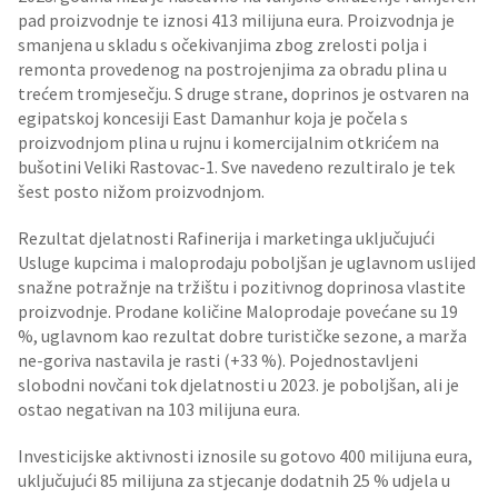
pad proizvodnje te iznosi 413 milijuna eura. Proizvodnja je
smanjena u skladu s očekivanjima zbog zrelosti polja i
remonta provedenog na postrojenjima za obradu plina u
trećem tromjesečju. S druge strane, doprinos je ostvaren na
egipatskoj koncesiji East Damanhur koja je počela s
proizvodnjom plina u rujnu i komercijalnim otkrićem na
bušotini Veliki Rastovac-1. Sve navedeno rezultiralo je tek
šest posto nižom proizvodnjom.
Rezultat djelatnosti Rafinerija i marketinga uključujući
Usluge kupcima i maloprodaju poboljšan je uglavnom uslijed
snažne potražnje na tržištu i pozitivnog doprinosa vlastite
proizvodnje. Prodane količine Maloprodaje povećane su 19
%, uglavnom kao rezultat dobre turističke sezone, a marža
ne-goriva nastavila je rasti (+33 %). Pojednostavljeni
slobodni novčani tok djelatnosti u 2023. je poboljšan, ali je
ostao negativan na 103 milijuna eura.
Investicijske aktivnosti iznosile su gotovo 400 milijuna eura,
uključujući 85 milijuna za stjecanje dodatnih 25 % udjela u