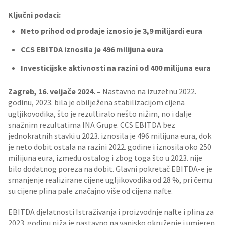
Ključni podaci:
Neto prihod od prodaje iznosio je 3,9 milijardi eura
CCS EBITDA iznosila je 496 milijuna eura
Investicijske aktivnosti na razini od 400 milijuna eura
Zagreb, 16. veljače 2024. –
Nastavno na izuzetnu 2022.
godinu, 2023. bila je obilježena stabilizacijom cijena
ugljikovodika, što je rezultiralo nešto nižim, no i dalje
snažnim rezultatima INA Grupe. CCS EBITDA bez
jednokratnih stavki u 2023. iznosila je 496 milijuna eura, dok
je neto dobit ostala na razini 2022. godine i iznosila oko 250
milijuna eura, između ostalog i zbog toga što u 2023. nije
bilo dodatnog poreza na dobit. Glavni pokretač EBITDA-e je
smanjenje realizirane cijene ugljikovodika od 28 %, pri čemu
su cijene plina pale značajno više od cijena nafte.
EBITDA djelatnosti Istraživanja i proizvodnje nafte i plina za
2023. godinu niža je nastavno na vanjsko okruženje i umjeren