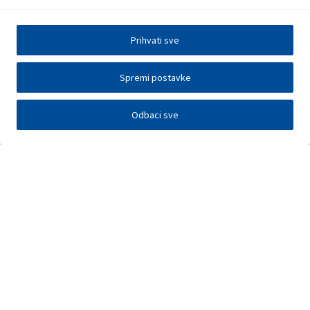
Prihvati sve
Spremi postavke
Odbaci sve
Investitori
Javna nadmetanja
E-poslovanje
Press centar
Kontakt