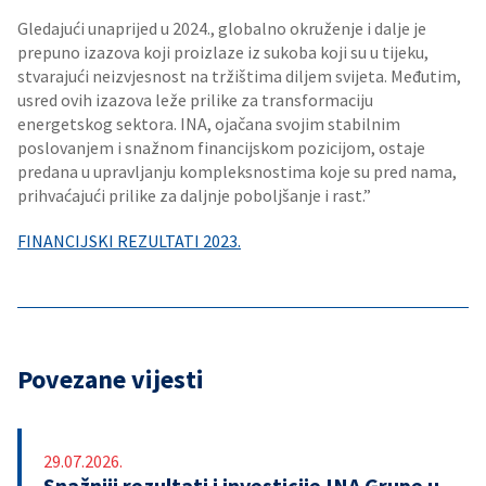
Gledajući unaprijed u 2024., globalno okruženje i dalje je
prepuno izazova koji proizlaze iz sukoba koji su u tijeku,
stvarajući neizvjesnost na tržištima diljem svijeta. Međutim,
usred ovih izazova leže prilike za transformaciju
energetskog sektora. INA, ojačana svojim stabilnim
poslovanjem i snažnom financijskom pozicijom, ostaje
predana u upravljanju kompleksnostima koje su pred nama,
prihvaćajući prilike za daljnje poboljšanje i rast.”
FINANCIJSKI REZULTATI 2023.
Povezane vijesti
29.07.2026.
Snažniji rezultati i investicije INA Grupe u