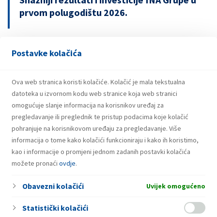
prvom polugodištu 2026.
Postavke kolačića
21.07.2026.
INA potpisala ugovor o revolving kreditu
u iznosu od 500 milijuna eura
Ova web stranica koristi kolačiće. Kolačić je mala tekstualna
datoteka u izvornom kodu web stranice koja web stranici
omogućuje slanje informacija na korisnikov uređaj za
pregledavanje ili preglednik te pristup podacima koje kolačić
pohranjuje na korisnikovom uređaju za pregledavanje. Više
informacija o tome kako kolačići funkcioniraju i kako ih koristimo,
kao i informacije o promjeni jednom zadanih postavki kolačića
možete pronaći
ovdje
.
Obavezni kolačići
Uvijek omogućeno
Statistički kolačići