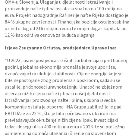
OMV-u Slovenija. Ulaganja u djelatnosti Istraživanja i
proizvodnje nafte i plina ostala su snažna na 100 milijuna
eura. Projekt nadogradnje Rafinerije nafte Rijeka dostigao je
84 % ukupne završenosti. Financijska pozicija ostaje stabilna
uz neto dug od 216 milijuna eura te omjer duga i kapitala od
12 % kao održiva osnova za buduća ulaganja.
Izjava Zsuzsanne Ortutay, predsjednice Uprave Ine:
“U 2023., usred posljedica tržišnih turbulencija u prethodnoj
godini, globalna ekonomija pronašla je svoje uporište,
označavajući razdoblje stabilnosti. Cijene energije koje su
bile nepostojane zbog problema s opskrbom, sada su se
ustalile, pridonoseći uravnoteženju. Unatoč neizbježnom
utjecaju nižih cijena nafte i plina u našoj djelatnosti
Istraživanja i proizvodnje nafte i plina, ukupna izvedba
kompanije ostala je otporna. INA Grupa zabilježila je pad
EBITDA-e za 22 %, što je bilo i očekivano s obzirom na
prevladavajuće okruženje nižih cijena. Ipak, investicijski
izdaci dosegnuli su 400 milijuna eura u 2023. te su pretežno
usmjereni na domaća ulaganja i širenje na slovenskom