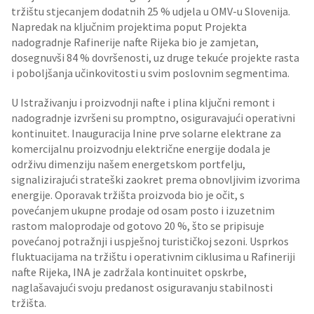
tržištu stjecanjem dodatnih 25 % udjela u OMV-u Slovenija.
Napredak na ključnim projektima poput Projekta
nadogradnje Rafinerije nafte Rijeka bio je zamjetan,
dosegnuvši 84 % dovršenosti, uz druge tekuće projekte rasta
i poboljšanja učinkovitosti u svim poslovnim segmentima.
U Istraživanju i proizvodnji nafte i plina ključni remont i
nadogradnje izvršeni su promptno, osiguravajući operativni
kontinuitet. Inauguracija Inine prve solarne elektrane za
komercijalnu proizvodnju električne energije dodala je
održivu dimenziju našem energetskom portfelju,
signalizirajući strateški zaokret prema obnovljivim izvorima
energije. Oporavak tržišta proizvoda bio je očit, s
povećanjem ukupne prodaje od osam posto i izuzetnim
rastom maloprodaje od gotovo 20 %, što se pripisuje
povećanoj potražnji i uspješnoj turističkoj sezoni. Usprkos
fluktuacijama na tržištu i operativnim ciklusima u Rafineriji
nafte Rijeka, INA je zadržala kontinuitet opskrbe,
naglašavajući svoju predanost osiguravanju stabilnosti
tržišta.