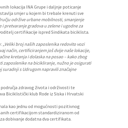
vnih lokacija INA Grupe i daljnje poticanje
stavlja smjer u kojem bi trebale krenuti sve
odručju održive urbane mobilnosti, smanjenje
e i pretvaranje gradova u zelene i ugodne za
voditelj certifikacije ispred Sindikata biciklista.
e:
„Veliki broj naših zaposlenika redovito vozi
aj način, certificiranjem još dvije naše lokacije,
načine kretanja i dolaska na posao – kako zbog
uti zaposlenike na bicikliranje, nužno je osigurati
j suradnji s Udrugom napravili značajne
područja zdravog života i održivosti te
va Biciklistički klub Rode iz Siska i Hrvatski
nala kao jednu od mogućnosti pozitivnog
isanih certifikacijom standardiziranom od
e za dobivanje dodatna dva certifikata.