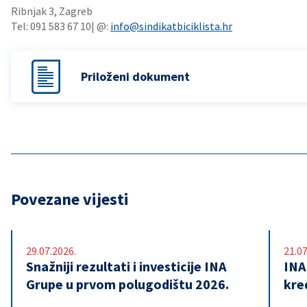
Ribnjak 3, Zagreb
Tel: 091 583 67 10| @:
info@sindikatbiciklista.hr
Priloženi dokument
Povezane vijesti
29.07.2026.
21.07
Snažniji rezultati i investicije INA
INA
Grupe u prvom polugodištu 2026.
kre