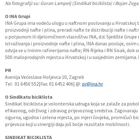
Na fotografiji su: Goran Lampelj (Sindikat biciklista) i Bojan Zeg
O INA Grupi
INA Grupa ima vodeću ulogu u naftnom poslovanju u Hrvatskoj te 
proizvodnji nafte i plina, preradi nafte te distribuciji nafte i naf
u potpunom ili djelomičnom vlasništvu INA, d.d. Sjedište Grupe 
istraživanja i proizvodnje nafte i plina, INA danas posluje, osim 
odvija se u Ininim rafinerijama nafte; RN Rijeka i RN Sisak, do
500 maloprodajnih mjesta u Hrvatskoj i u susjednim zemljama. 
PR
Avenija Većeslava Holjevca 10, Zagreb
Tel: 01 6450 552|Fax: 01 6452 406| @:
pr@ina.hr
O Sindikatu biciklista
Sindikat biciklista je volonterska udruga koja se zalaže za pobol
efikasnog, održivog i zdravog prijevoznog sredstva. Zagovaraju i
sigurna, ugodna i zelena mjesta, po mjeri čovjeka, promičući bici
prijevoza koji u sinergiji daju još bolje rezultate mobilnosti.
SINDIKAT BICIKLISTA