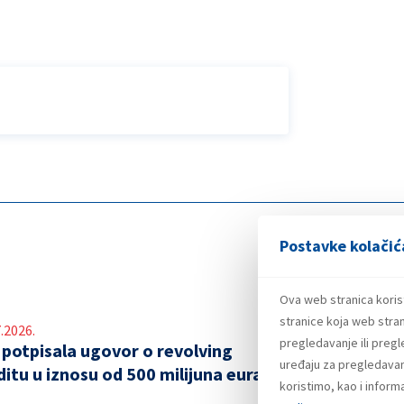
Postavke kolačić
Ova web stranica koris
stranice koja web stran
.2026.
pregledavanje ili preg
 potpisala ugovor o revolving
uređaju za pregledavanj
ditu u iznosu od 500 milijuna eura
koristimo, kao i infor