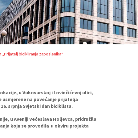
m „Prijatelj bicikliranja zaposlenika“
lokacije, u Vukovarskoj i Lovinčićevoj ulici,
 usmjerene na povećanje prijatelja
 16. srpnja Svjetski dan biciklista.
je, u Aveniji Većeslava Holjevca, pridružila
ranja koja se provodila u okviru projekta