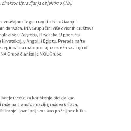
a, direktor Upravljanja objektima (INA)
značajnu ulogu u regiji u istraživanju i
tnih derivata. INA Grupu čini više ovisnih društava
nalazi se u Zagrebu, Hrvatska. U području
u Hrvatskoj, u Angoli i Egiptu. Prerada nafte
k se regionalna maloprodajna mreža sastoji od
INA Grupa članica je MOL Grupe.
jšanje uvjeta za korištenje bicikla kao
 rade na transformaciji gradova u čista,
kliranje i javni prijevoz kao poželjne oblike