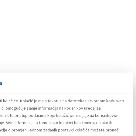
a
ti kolačiće. Kolačić je mala tekstualna datoteka u izvornom kodu web
ici omogućuje slanje informacija na korisnikov uređaj za
lednik te pristup podacima koje kolačić pohranjuje na korisnikovom
e. Više informacija o tome kako kolačići funkcioniraju i kako ih
macije o promjeni jednom zadanih postavki kolačića možete pronaći