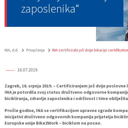
zaposlenika“
INA, d.d.
Priopćenja
INA certificirala još dvije lokacije certifikato
16.07.2019.
Zagreb, 16. srpnja 2019. – Certificiranjem još dvije poslovne 
INA je potvrdila svoj status društveno odgovorne kompanije
bicikliranja, zdravlje zaposlenika i održivost i time obilježila
Prošle godine, INA se certifikacijom upravne zgrade kompani
inicijativi društveno odgovornih kompanija prijatelja bicikli
Europske unije Bike2Work – biciklom na posao.