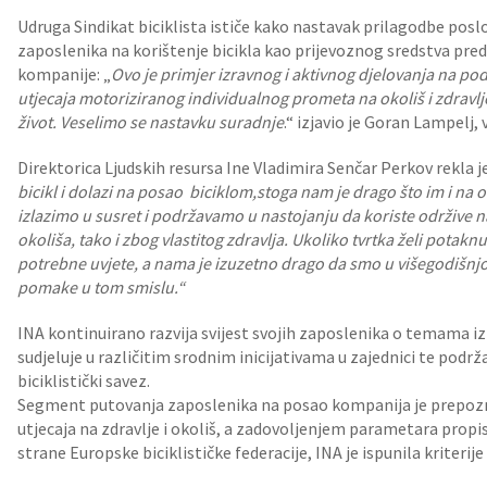
Udruga Sindikat biciklista ističe kako nastavak prilagodbe poslo
zaposlenika na korištenje bicikla kao prijevoznog sredstva pred
kompanije: „
Ovo je primjer izravnog i aktivnog djelovanja na p
utjecaja motoriziranog individualnog prometa na okoliš i zdravlj
život. Veselimo se nastavku suradnje
.“ izjavio je Goran Lampelj, 
Direktorica Ljudskih resursa Ine Vladimira Senčar Perkov rekla j
bicikl i dolazi na posao biciklom,
stoga nam je drago što im i na ov
izlazimo u susret i podržavamo u nastojanju da koriste održive 
okoliša, tako i zbog vlastitog zdravlja. Ukoliko tvrtka želi potakn
potrebne uvjete, a nama je izuzetno drago da smo u višegodišnjo
pomake u tom smislu.“
INA kontinuirano razvija svijest svojih zaposlenika o temama iz 
sudjeluje u različitim srodnim inicijativama u zajednici te podrža
biciklistički savez.
Segment putovanja zaposlenika na posao kompanija je prepoz
utjecaja na zdravlje i okoliš, a zadovoljenjem parametara prop
strane Europske biciklističke federacije, INA je ispunila kriterij