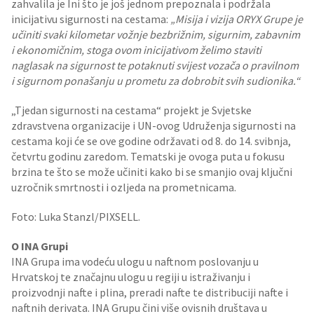
zahvalila je Ini što je još jednom prepoznala i podržala
inicijativu sigurnosti na cestama:
„Misija i vizija ORYX Grupe je
učiniti svaki kilometar vožnje bezbrižnim, sigurnim, zabavnim
i ekonomičnim, stoga ovom inicijativom želimo staviti
naglasak na sigurnost te potaknuti svijest vozača o pravilnom
i sigurnom ponašanju u prometu za dobrobit svih sudionika.“
„Tjedan sigurnosti na cestama“ projekt je Svjetske
zdravstvena organizacije i UN-ovog Udruženja sigurnosti na
cestama koji će se ove godine održavati od 8. do 14. svibnja,
četvrtu godinu zaredom. Tematski je ovoga puta u fokusu
brzina te što se može učiniti kako bi se smanjio ovaj ključni
uzročnik smrtnosti i ozljeda na prometnicama.
Foto: Luka Stanzl/PIXSELL.
O INA Grupi
INA Grupa ima vodeću ulogu u naftnom poslovanju u
Hrvatskoj te značajnu ulogu u regiji u istraživanju i
proizvodnji nafte i plina, preradi nafte te distribuciji nafte i
naftnih derivata. INA Grupu čini više ovisnih društava u