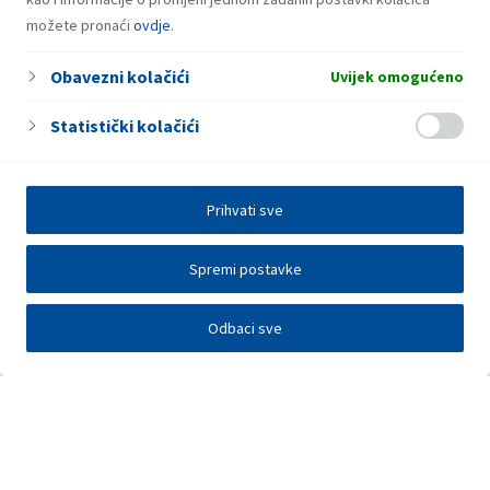
možete pronaći
ovdje
.
Obavezni kolačići
Uvijek omogućeno
Statistički kolačići
Prihvati sve
Spremi postavke
Odbaci sve
Investitori
Javna nadmetanja