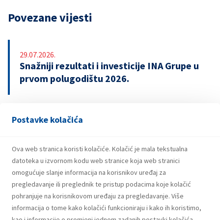
Povezane vijesti
29.07.2026.
Snažniji rezultati i investicije INA Grupe u
prvom polugodištu 2026.
Postavke kolačića
21.07.2026.
INA potpisala ugovor o revolving kreditu
u iznosu od 500 milijuna eura
Ova web stranica koristi kolačiće. Kolačić je mala tekstualna
datoteka u izvornom kodu web stranice koja web stranici
omogućuje slanje informacija na korisnikov uređaj za
pregledavanje ili preglednik te pristup podacima koje kolačić
pohranjuje na korisnikovom uređaju za pregledavanje. Više
informacija o tome kako kolačići funkcioniraju i kako ih koristimo,
kao i informacije o promjeni jednom zadanih postavki kolačića