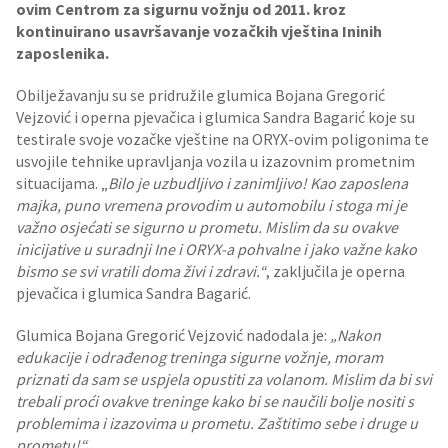
ovim Centrom za sigurnu vožnju od 2011. kroz
kontinuirano usavršavanje vozačkih vještina Ininih
zaposlenika.
Obilježavanju su se pridružile glumica Bojana Gregorić
Vejzović i operna pjevačica i glumica Sandra Bagarić koje su
testirale svoje vozačke vještine na ORYX-ovim poligonima te
usvojile tehnike upravljanja vozila u izazovnim prometnim
situacijama. „
Bilo je uzbudljivo i zanimljivo! Kao zaposlena
majka, puno vremena provodim u automobilu i stoga mi je
važno osjećati se sigurno u prometu. Mislim da su ovakve
inicijative u suradnji Ine i ORYX-a pohvalne i jako važne kako
bismo se svi vratili doma živi i zdravi.“
, zaključila je operna
pjevačica i glumica Sandra Bagarić.
Glumica Bojana Gregorić Vejzović nadodala je:
„Nakon
edukacije i odrađenog treninga sigurne vožnje, moram
priznati da sam se uspjela opustiti za volanom. Mislim da bi svi
trebali proći ovakve treninge kako bi se naučili bolje nositi s
problemima i izazovima u prometu. Zaštitimo sebe i druge u
prometu!“