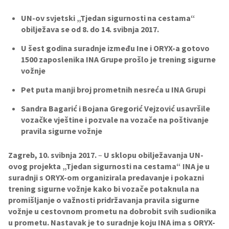
UN-ov svjetski „Tjedan sigurnosti na cestama“
obilježava se od 8. do 14. svibnja 2017.
U šest godina suradnje između Ine i ORYX-a gotovo
1500 zaposlenika INA Grupe prošlo je trening sigurne
vožnje
Pet puta manji broj prometnih nesreća u INA Grupi
Sandra Bagarić i Bojana Gregorić Vejzović usavršile
vozačke vještine i pozvale na vozače na poštivanje
pravila sigurne vožnje
Zagreb, 10. svibnja 2017.
–
U sklopu obilježavanja UN-
ovog projekta „Tjedan sigurnosti na cestama“ INA je u
suradnji s ORYX-om organizirala predavanje i pokazni
trening sigurne vožnje kako bi vozače potaknula na
promišljanje o važnosti pridržavanja pravila sigurne
vožnje u cestovnom prometu na dobrobit svih sudionika
u prometu. Nastavak je to suradnje koju INA ima s ORYX-