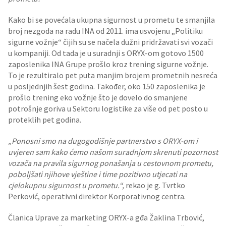
Kako bi se povećala ukupna sigurnost u prometu te smanjila
broj nezgoda na radu INA od 2011. ima usvojenu „Politiku
sigurne vožnje“ čijih su se načela dužni pridržavati svi vozači
u kompaniji. Od tada je u suradnji s ORYX-om gotovo 1500
zaposlenika INA Grupe prošlo kroz trening sigurne vožnje.
To je rezultiralo pet puta manjim brojem prometnih nesreća
u posljednjih šest godina. Također, oko 150 zaposlenika je
prošlo trening eko vožnje što je dovelo do smanjene
potrošnje goriva u Sektoru logistike za više od pet posto u
proteklih pet godina.
„Ponosni smo na dugogodišnje partnerstvo s ORYX-om i
uvjeren sam kako ćemo našom suradnjom skrenuti pozornost
vozača na pravila sigurnog ponašanja u cestovnom prometu,
poboljšati njihove vještine i time pozitivno utjecati na
cjelokupnu sigurnost u prometu.“,
rekao je g. Tvrtko
Perković, operativni direktor Korporativnog centra.
Članica Uprave za marketing ORYX-a gđa Žaklina Trbović,