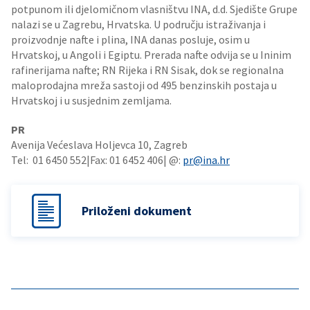
potpunom ili djelomičnom vlasništvu INA, d.d. Sjedište Grupe
nalazi se u Zagrebu, Hrvatska. U području istraživanja i
proizvodnje nafte i plina, INA danas posluje, osim u
Hrvatskoj, u Angoli i Egiptu. Prerada nafte odvija se u Ininim
rafinerijama nafte; RN Rijeka i RN Sisak, dok se regionalna
maloprodajna mreža sastoji od 495 benzinskih postaja u
Hrvatskoj i u susjednim zemljama.
PR
Avenija Većeslava Holjevca 10, Zagreb
Tel: 01 6450 552|Fax: 01 6452 406| @:
pr@ina.hr
Priloženi dokument