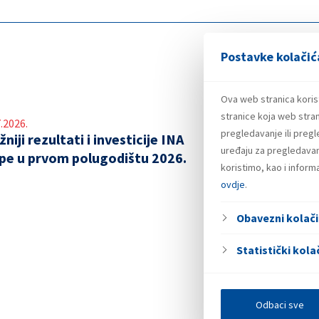
Postavke kolačić
Ova web stranica koris
stranice koja web stran
.2026.
pregledavanje ili preg
niji rezultati i investicije INA
uređaju za pregledavanj
pe u prvom polugodištu 2026.
koristimo, kao i infor
ovdje
.
Obavezni kolači
Statistički kolač
Odbaci sve