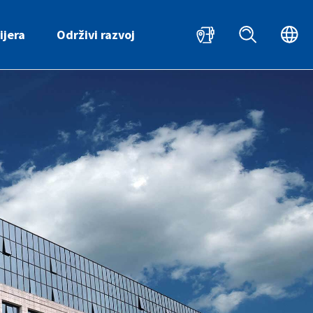
HR
EN
ijera
Održivi razvoj