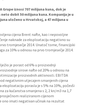
NA Grupe iznosi 707 milijuna kuna, dok je
a neto dobit 50 milijuna kuna. Kompanija je u
ijuna uloženo u Hrvatskoj, a 47 milijuna u
vljena cijena Brent nafte, kao i nepovoljne
učenje naknade za eksploataciju negativno su
 prvo tromjesečje 2014. Unatoč tome, financijski
uga za 10% u odnosu na prvo tromjesečje 2014.
lježio je porast od 6% u proizvodnji
oizvodnje sirove nafte od 20% u odnosu na
optimizacije proizvodnih aktivnosti. EBITDA
 pod negativnim utjecajem smanjenih cijena
a eksploataciju porasla je s 5% na 10%, počevši
lina za kućanstva smanjena s 2, 2 kn/m3 na 1,7
m prosječnom realiziranom cijenom
će ono imati negativan učinak na rezultat