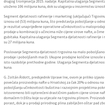
drugog tromjesečja 2015. nadalje. Kapitalna ulaganja Segmenta i
uloženo 106 milijuna kuna, dok su ulaganja u inozemstvu iznosil
Segment djelatnosti rafinerije i marketing (uključujući Trgovinu
iznosu od (53) milijuna kuna, što predstavlja poboljšanje u odn
je rezultat unaprijeđene operativne učinkovitosti u maloproda
prodaje u kombinaciji s učincima niže cijene sirove nafte, a čime
gubitaka. Kapitalna ulaganja Segmenta djelatnosti rafinerije i
su 27 milijuna kuna.
Poslovanje Segmenta djelatnosti trgovina na malo poboljšano 
prodaje i poboljšanih marži. Ukupne prodajne količine iznosile s
isto razdoblje prethodne godine. Ulaganja Segmenta djelatnost
kuna.
G. Zoltán Áldott, predsjednik Uprave Ine, ovom je priliko izjavi
povećala proizvodnju nafte u Hrvatskoj za čak 20% u odnosu na i
poboljšanju učinkovitosti bušotina i razvojnim projektima pok
istovremeno bili opterećeni drastičnim padom cijene sirove n
domaćem tržištu koje su utjecale na trgovinu plinom. Proizvodn
porast, dok je u prodaji prirodnog plina zabilježen oštar pad zb