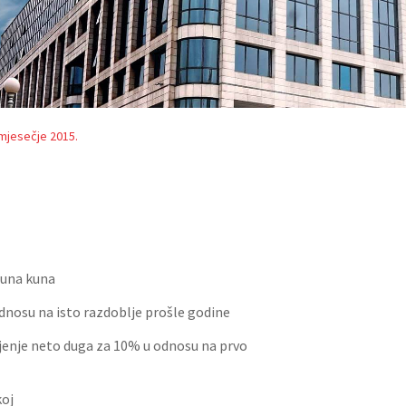
omjesečje 2015.
juna kuna
nosu na isto razdoblje prošle godine
njenje neto duga za 10% u odnosu na prvo
koj