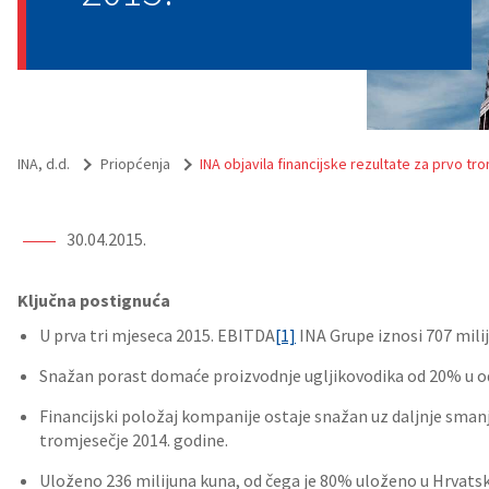
INA, d.d.
Priopćenja
INA objavila financijske rezultate za prvo tr
30.04.2015.
Ključna postignuća
U prva tri mjeseca 2015. EBITDA
[1]
INA Grupe iznosi 707 mili
Snažan porast domaće proizvodnje ugljikovodika od 20% u od
Financijski položaj kompanije ostaje snažan uz daljnje sma
tromjesečje 2014. godine.
Uloženo 236 milijuna kuna, od čega je 80% uloženo u Hrvats