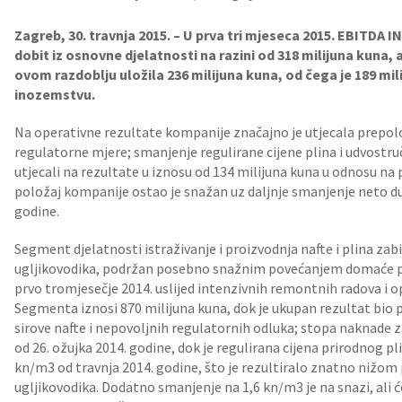
Zagreb, 30. travnja 2015. – U prva tri mjeseca 2015. EBITDA I
dobit iz osnovne djelatnosti na razini od 318 milijuna kuna, 
ovom razdoblju uložila 236 milijuna kuna, od čega je 189 mil
inozemstvu.
Na operativne rezultate kompanije značajno je utjecala prepolo
regulatorne mjere; smanjenje regulirane cijene plina i udvostr
utjecali na rezultate u iznosu od 134 milijuna kuna u odnosu na
položaj kompanije ostao je snažan uz daljnje smanjenje neto d
godine.
Segment djelatnosti istraživanje i proizvodnja nafte i plina zabi
ugljikovodika, podržan posebno snažnim povećanjem domaće pr
prvo tromjesečje 2014. uslijed intenzivnih remontnih radova i 
Segmenta iznosi 870 milijuna kuna, dok je ukupan rezultat bio
sirove nafte i nepovoljnih regulatornih odluka; stopa naknade z
od 26. ožujka 2014. godine, dok je regulirana cijena prirodnog p
kn/m3 od travnja 2014. godine, što je rezultiralo znatno nižo
ugljikovodika. Dodatno smanjenje na 1,6 kn/m3 je na snazi, ali 