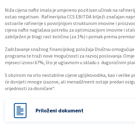
Niža cijena nafte imala je umjereno pozitivan učinak na rafinerij
ostao negativan. Rafinerijska CCS EBITDA bilježi značajan napreda
ostvarile rafinerije s povoljnijom strukturom imovine i proiz
cijena nafte naglašava potrebu za optimizacijom imovine i sta
zabilježen je blagi rast količina (za 1%) i pomak prema premium
Zadržavanje snažnog financijskog položaja Društvu omogućuje d
programa te traži nove mogućnosti za razvoj poslovanja. Omjer 
mjeseci iznosi 67%, što je uglavnom u skladu s dugoročnim 
S obzirom na vrlo nestabilne cijene ugljikovodika, kao i velike
će donijeti mnoge izazove, ali menadžment ostaje predan osigu
vrijednosti za dioničare“.
Priloženi dokument