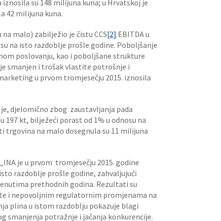
znosila su 148 milijuna kuna; u Hrvatskoj je
a 42 milijuna kuna.
 na malo) zabilježio je čistu CCS
[2]
EBITDA u
osu na isto razdoblje prošle godine. Poboljšanje
jnom poslovanju, kao i poboljšane strukture
 je smanjen i trošak vlastite potrošnje i
 marketing u prvom tromjesečju 2015. iznosila
je, djelomično zbog zaustavljanja pada
u 197 kt, bilježeći porast od 1% u odnosu na
i trgovina na malo dosegnula su 11 milijuna
o „INA je u prvom tromjesečju 2015. godine
sto razdoblje prošle godine, zahvaljujući
renutima prethodnih godina. Rezultati su
afte i nepovoljnim regulatornim promjenama na
ja plina u istom razdoblju pokazuje blagi
og smanjenja potražnje i jačanja konkurencije.