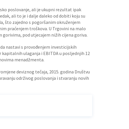
sko poslovanje, ali je ukupni rezultat ipak
k, ali to je i dalje daleko od dobiti koju su
voda, što zajedno s pogoršanim okruženjem
lnim praćenjem troškova. U Trgovini na malo
 gorivima, pod utjecajem nižih cijena goriva.
a nastavi s provođenjem investicijskih
kapitalnih ulaganja i EBITDA u posljednjih 12
planovima menadžmenta.
 promjene deviznog tečaja, 2015. godina Društvu
ravanju održivog poslovanja i stvaranju novih