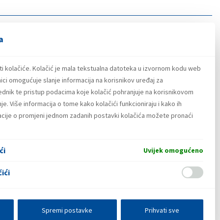
a
ti kolačiće. Kolačić je mala tekstualna datoteka u izvornom kodu web
ici omogućuje slanje informacija na korisnikov uređaj za
lednik te pristup podacima koje kolačić pohranjuje na korisnikovom
e. Više informacija o tome kako kolačići funkcioniraju i kako ih
macije o promjeni jednom zadanih postavki kolačića možete pronaći
ći
Uvijek omogućeno
ići
Spremi postavke
Prihvati sve