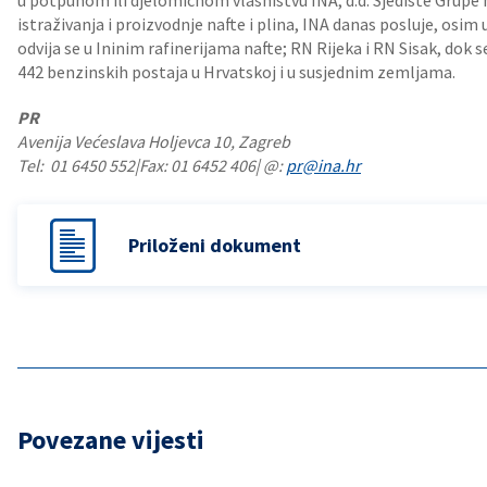
u potpunom ili djelomičnom vlasništvu INA, d.d. Sjedište Grupe 
istraživanja i proizvodnje nafte i plina, INA danas posluje, osim 
odvija se u Ininim rafinerijama nafte; RN Rijeka i RN Sisak, do
442 benzinskih postaja u Hrvatskoj i u susjednim zemljama.
PR
Avenija Većeslava Holjevca 10, Zagreb
Tel: 01 6450 552|Fax: 01 6452 406| @:
pr@ina.hr
Priloženi dokument
Povezane vijesti