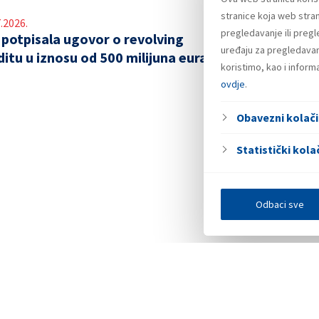
stranice koja web stran
.2026.
pregledavanje ili preg
 potpisala ugovor o revolving
uređaju za pregledavanj
ditu u iznosu od 500 milijuna eura
koristimo, kao i infor
ovdje
.
Obavezni kolači
Statistički kolač
Odbaci sve
Investitori
Javna nadmetanja