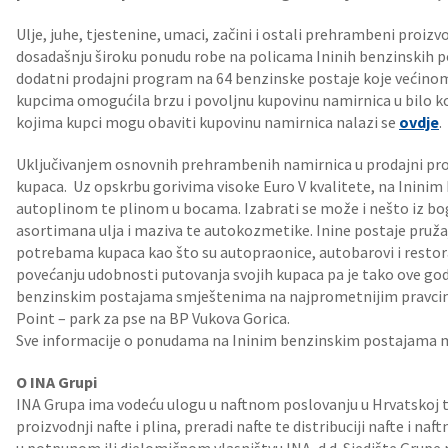
Ulje, juhe, tjestenine, umaci, začini i ostali prehrambeni proiz
dosadašnju široku ponudu robe na policama Ininih benzinskih po
dodatni prodajni program na 64 benzinske postaje koje većinom
kupcima omogućila brzu i povoljnu kupovinu namirnica u bilo k
kojima kupci mogu obaviti kupovinu namirnica nalazi se
ovdje
.
Uključivanjem osnovnih prehrambenih namirnica u prodajni pro
kupaca. Uz opskrbu gorivima visoke Euro V kvalitete, na Inini
autoplinom te plinom u bocama. Izabrati se može i nešto iz bo
asortimana ulja i maziva te autokozmetike. Inine postaje pruža
potrebama kupaca kao što su autopraonice, autobarovi i resto
povećanju udobnosti putovanja svojih kupaca pa je tako ove go
benzinskim postajama smještenima na najprometnijim pravcima 
Point – park za pse na BP Vukova Gorica.
Sve informacije o ponudama na Ininim benzinskim postajama 
O INA Grupi
INA Grupa ima vodeću ulogu u naftnom poslovanju u Hrvatskoj te 
proizvodnji nafte i plina, preradi nafte te distribuciji nafte i naf