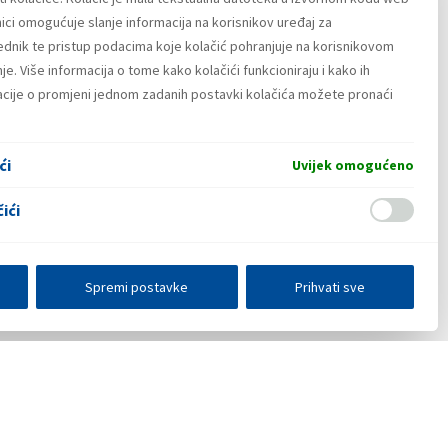
ici omogućuje slanje informacija na korisnikov uređaj za
lednik te pristup podacima koje kolačić pohranjuje na korisnikovom
e. Više informacija o tome kako kolačići funkcioniraju i kako ih
macije o promjeni jednom zadanih postavki kolačića možete pronaći
ći
Uvijek omogućeno
ići
Spremi postavke
Prihvati sve
E-poslovanje
Press centar
Kontakt
•