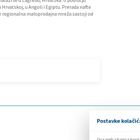
nalazi se u Zagrebu, Hrvatska. U području
u Hrvatskoj, u Angoli i Egiptu. Prerada nafte
k se regionalna maloprodajna mreža sastoji od
Postavke kolačić
Ova web stranica koris