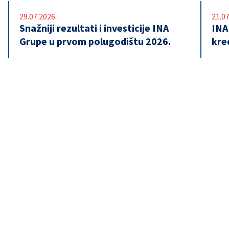
29.07.2026.
21.07
Snažniji rezultati i investicije INA
INA
Grupe u prvom polugodištu 2026.
kre
© 2026 INA - Industrija nafte d.d.