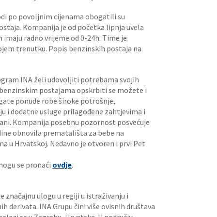
vodi po povoljnim cijenama obogatili su
staja. Kompanija je od početka lipnja uvela
 imaju radno vrijeme od 0-24h. Time je
ojem trenutku. Popis benzinskih postaja na
gram INA želi udovoljiti potrebama svojih
m benzinskim postajama opskrbiti se možete i
gate ponude robe široke potrošnje,
ju i dodatne usluge prilagođene zahtjevima i
rani. Kompanija posebnu pozornost posvećuje
dine obnovila prematališta za bebe na
u Hrvatskoj. Nedavno je otvoren i prvi Pet
mogu se pronaći
ovdje
.
značajnu ulogu u regiji u istraživanju i
tnih derivata. INA Grupu čini više ovisnih društava