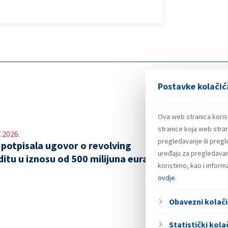
Postavke kolačić
Ova web stranica koris
stranice koja web stran
.2026.
pregledavanje ili preg
 potpisala ugovor o revolving
uređaju za pregledavanj
ditu u iznosu od 500 milijuna eura
koristimo, kao i infor
ovdje
.
Obavezni kolači
Statistički kolač