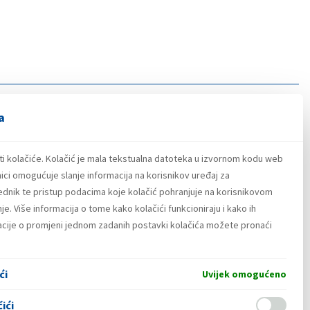
a
ti kolačiće. Kolačić je mala tekstualna datoteka u izvornom kodu web
ici omogućuje slanje informacija na korisnikov uređaj za
lednik te pristup podacima koje kolačić pohranjuje na korisnikovom
e. Više informacija o tome kako kolačići funkcioniraju i kako ih
macije o promjeni jednom zadanih postavki kolačića možete pronaći
ći
Uvijek omogućeno
ići