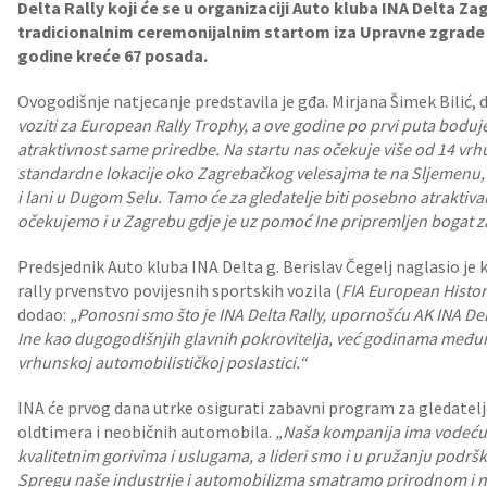
Delta Rally koji će se u organizaciji Auto kluba INA Delta Zagr
tradicionalnim ceremonijalnim startom iza Upravne zgrade In
godine kreće 67 posada.
Ovogodišnje natjecanje predstavila je gđa. Mirjana Šimek Bilić, 
voziti za European Rally Trophy, a ove godine po prvi puta boduje
atraktivnost same priredbe. Na startu nas očekuje više od 14 vr
standardne lokacije oko Zagrebačkog velesajma te na Sljemenu, 
i lani u Dugom Selu. Tamo će za gledatelje biti posebno atrakti
očekujemo i u Zagrebu gdje je uz pomoć Ine pripremljen bogat 
Predsjednik Auto kluba INA Delta g. Berislav Čegelj naglasio je
rally prvenstvo povijesnih sportskih vozila (
FIA European Histor
dodao:
„
Ponosni smo što je INA Delta Rally, upornošću AK INA D
Ine kao dugogodišnjih glavnih pokrovitelja, već godinama međ
vrhunskoj automobilističkoj poslastici.“
INA će prvog dana utrke osigurati zabavni program za gledatelje
oldtimera i neobičnih automobila.
„Naša kompanija ima vodeću p
kvalitetnim gorivima i uslugama, a lideri smo i u pružanju podrš
Spregu naše industrije i automobilizma smatramo prirodnom i na