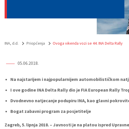
INA, d.d.
Priopćenja
Ovoga vikenda vozi se 44. INA Delta Rally
05.06.2018.
Na najstarijem i najpopularnijem automobilističkom natj
I ove godine INA Delta Rally dio je FIA European Rally Trop
Dvodnevno natjecanje podupiru INA, kao glavni pokrovite
Bogat zabavni program za posjetitelje
Zagreb, 5. lipnja 2018. – Javnosti je na platou ispred Upravn