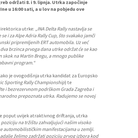
eb održati 8. i 9. lipnja. Utrka započinje
e u 16:00 sati, a u lov na pobjedu ove
direktorica utrke:
„INA Delta Rally nastavlja se
 se i za Alpe Adria Rally Cup, što svakako jamči
hunski pripremljenih ERT automobila. Uz već
dva brzinca prvoga dana utrke održat će se kao
van skok na Martin Bregu, a mnogo publike
zabavni program.“
 kako je ovogodišnja utrka kandidat za Europsko
ic Sporting Rally Championship
) te
elte i bezrezervnom podrškom Grada Zagreba i
unarodno prepoznata utrka. Radujemo se novoj
 poput uvijek atraktivnog driftanja, utrka
oziciju na tržištu zahvaljujući našim visoko
ke automobilističkim manifestacijama u zemlji.
dalje želimo zadržati poziciju prvog izbora kod