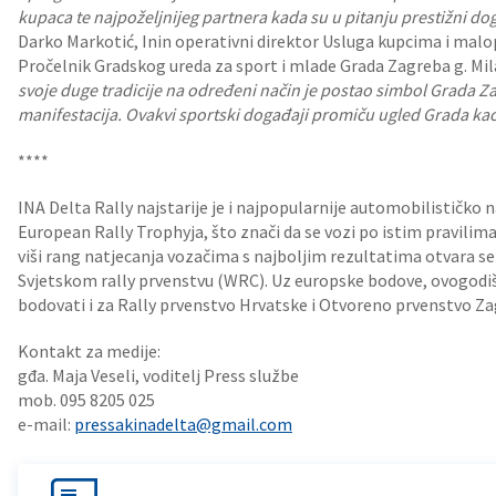
kupaca te najpoželjnijeg partnera kada su u pitanju prestižni doga
Darko Markotić, Inin operativni direktor Usluga kupcima i malo
Pročelnik Gradskog ureda za sport i mlade Grada Zagreba g. Mila
svoje duge tradicije na određeni način je postao simbol Grada Z
manifestacija. Ovakvi sportski događaji promiču ugled Grada ka
****
INA Delta Rally najstarije je i najpopularnije automobilističko na
European Rally Trophyja, što znači da se vozi po istim pravilim
viši rang natjecanja vozačima s najboljim rezultatima otvara s
Svjetskom rally prvenstvu (WRC). Uz europske bodove, ovogodišn
bodovati i za Rally prvenstvo Hrvatske i Otvoreno prvenstvo Zagr
Kontakt za medije:
gđa. Maja Veseli, voditelj Press službe
mob. 095 8205 025
e-mail:
pressakinadelta@gmail.com