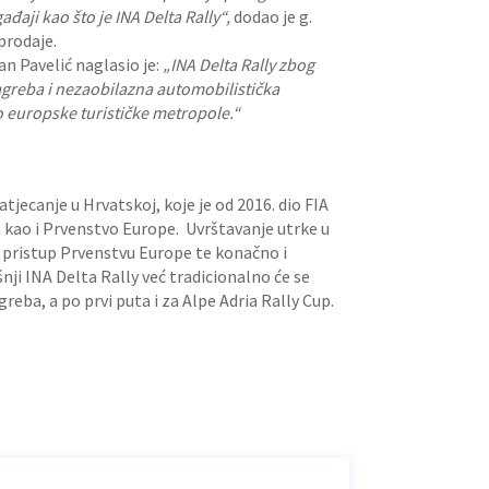
đaji kao što je INA Delta Rally“,
dodao je g.
prodaje.
n Pavelić naglasio je:
„INA Delta Rally zbog
agreba i nezaobilazna automobilistička
o europske turističke metropole.“
tjecanje u Hrvatskoj, koje je od 2016. dio FIA
a kao i Prvenstvo Europe. Uvrštavanje utrke u
e pristup Prvenstvu Europe te konačno i
ji INA Delta Rally već tradicionalno će se
eba, a po prvi puta i za Alpe Adria Rally Cup.