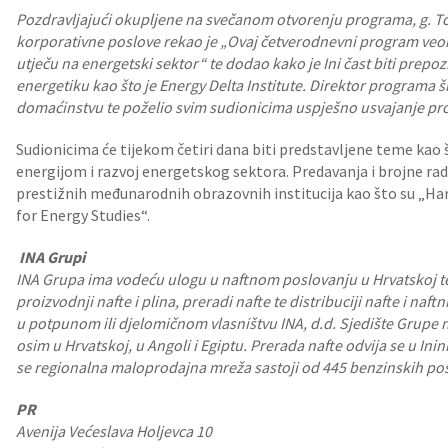
Pozdravljajući okupljene na svečanom otvorenju programa, g. Tom
korporativne poslove rekao je „Ovaj četverodnevni program veo
utječu na energetski sektor“ te dodao kako je Ini čast biti prepo
energetiku kao što je Energy Delta Institute. Direktor programa šk
domaćinstvu te poželio svim sudionicima uspješno usvajanje p
Sudionicima će tijekom četiri dana biti predstavljene teme kao 
energijom i razvoj energetskog sektora. Predavanja i brojne rad
prestižnih međunarodnih obrazovnih institucija kao što su „Harv
for Energy Studies“.
INA Grupi
INA Grupa ima vodeću ulogu u naftnom poslovanju u Hrvatskoj te z
proizvodnji nafte i plina, preradi nafte te distribuciji nafte i naf
u potpunom ili djelomičnom vlasništvu INA, d.d. Sjedište Grupe n
osim u Hrvatskoj, u Angoli i Egiptu. Prerada nafte odvija se u Inin
se regionalna maloprodajna mreža sastoji od 445 benzinskih pos
PR
Avenija Većeslava Holjevca 10