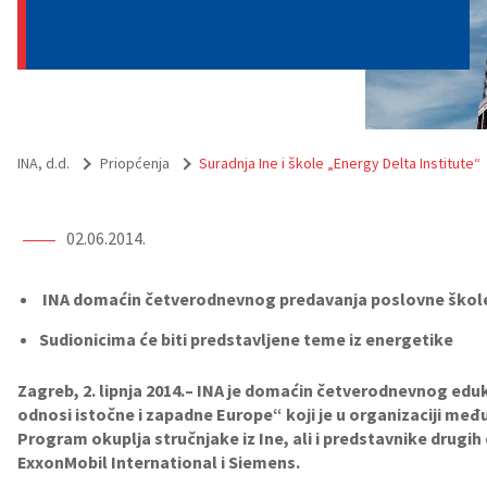
INA, d.d.
Priopćenja
Suradnja Ine i škole „Energy Delta Institute“
02.06.2014.
INA domaćin četverodnevnog predavanja poslovne škole
Sudionicima će biti predstavljene teme iz energetike
Zagreb, 2. lipnja 2014.– INA je domaćin četverodnevnog ed
odnosi istočne i zapadne Europe“ koji je u organizaciji m
Program okuplja stručnjake iz Ine, ali i predstavnike drugi
ExxonMobil International i Siemens.