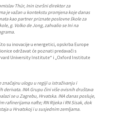
islav Thür, Inin izvršni direktor za
ma je važan u kontekstu promjena koje danas
znata kao partner priznate poslovne škole za
ole, g. Volko de Jong, zahvalio se Ini na
rograma.
što su inovacije u energetici, opskrba Europe
ionice održavat će poznati predavači s
ard University Institute“ i „Oxford Institute
načajnu ulogu u regiji u istraživanju i
tnih derivata. INA Grupu čini više ovisnih društava
alazi se u Zagrebu, Hrvatska. INA danas posluje,
im rafinerijama nafte; RN Rijeka i RN Sisak, dok
taja u Hrvatskoj i u susjednim zemljama.