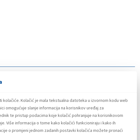
a
ti kolačiće. Kolačić je mala tekstualna datoteka u izvornom kodu web
ici omogućuje slanje informacija na korisnikov uređaj za
lednik te pristup podacima koje kolačić pohranjuje na korisnikovom
e. Više informacija o tome kako kolačići funkcioniraju i kako ih
macije o promjeni jednom zadanih postavki kolačića možete pronaći