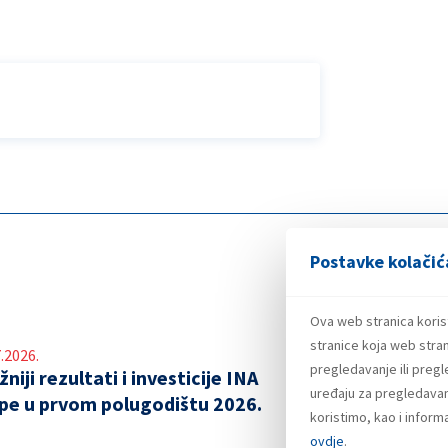
Postavke kolačić
Ova web stranica koris
stranice koja web stran
.2026.
pregledavanje ili preg
niji rezultati i investicije INA
uređaju za pregledavanj
pe u prvom polugodištu 2026.
koristimo, kao i infor
ovdje
.