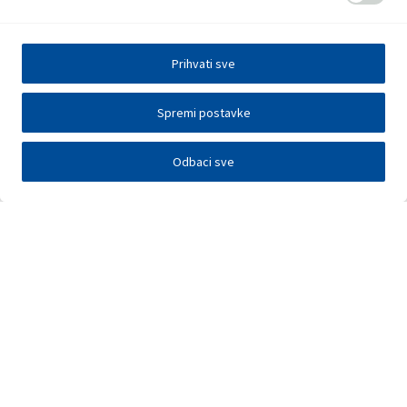
Prihvati sve
Spremi postavke
Odbaci sve
Investitori
Javna nadmetanja
E-poslovanje
Press centar
Kontakt