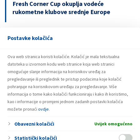
Fresh Corner Cup okuplja vodeće
rukometne klubove srednje Europe
Postavke kolačića
29.07.2026.
Snažniji rezultati i investicije INA Grupe u
prvom polugodištu 2026.
Ova web stranica koristi kolačiće. Kolačić je mala tekstualna
datoteka u izvornom kodu web stranice koja web stranici
omogućuje slanje informacija na korisnikov uređaj za
pregledavanje ili preglednik te pristup podacima koje kolačić
pohranjuje na korisnikovom uređaju za pregledavanje. Više
informacija o tome kako kolačići funkcioniraju i kako ih koristimo,
kao i informacije o promjeni jednom zadanih postavki kolačića
možete pronaći
ovdje
.
Obavezni kolačići
Uvijek omogućeno
Statistički kolačići