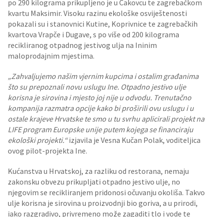
po 290 kilograma prikupljeno je u Čakovcu te zagrebačkom
kvartu Maksimir. Visoku razinu ekološke osviještenosti
pokazali su i stanovnici Kutine, Koprivnice te zagrebačkih
kvartova Vrapče i Dugave, s po više od 200 kilograma
recikliranog otpadnog jestivog ulja na Ininim
maloprodajnim mjestima.
„Zahvaljujemo našim vjernim kupcima i ostalim građanima
što su prepoznali novu uslugu Ine. Otpadno jestivo ulje
korisna je sirovina i mjesto joj nije u odvodu. Trenutačno
kompanija razmatra opcije kako bi proširili ovu uslugu i u
ostale krajeve Hrvatske te smo u tu svrhu aplicirali projekt na
LIFE program Europske unije putem kojega se financiraju
ekološki projekti.“
izjavila je Vesna Kučan Polak, voditeljica
ovog pilot-projekta Ine.
Kućanstva u Hrvatskoj, za razliku od restorana, nemaju
zakonsku obvezu prikupljati otpadno jestivo ulje, no
njegovim se recikliranjem pridonosi očuvanju okoliša. Takvo
ulje korisna je sirovina u proizvodnji bio goriva, a u prirodi,
iako razgradivo, privremeno može zagaditi tlo i vode te