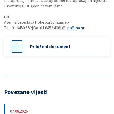
maloprodajna mreža sastoji od 496 maloprodajnih mjesta u
Hrvatskoj i u susjednim zemljama.
PR
Avenija Većeslava Holjevca 10, Zagreb
Tel: 01 6450 552|Fax: 01 6452 406| @:
pr@ina.hr
Priloženi dokument
Povezane vijesti
07.08.2026.