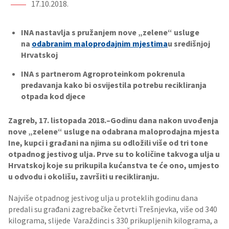
17.10.2018.
INA nastavlja s pružanjem nove „zelene“ usluge
na
odabranim maloprodajnim mjestima
u središnjoj
Hrvatskoj
INA s partnerom Agroproteinkom pokrenula
predavanja kako bi osvijestila potrebu recikliranja
otpada kod djece
Zagreb, 17. listopada 2018.–
Godinu dana nakon uvođenja
nove „zelene“ usluge na odabrana maloprodajna mjesta
Ine, kupci i građani na njima su odložili više od tri tone
otpadnog jestivog ulja. Prve su to količine takvoga ulja u
Hrvatskoj koje su prikupila kućanstva te će ono, umjesto
u odvodu i okolišu, završiti u recikliranju.
Najviše otpadnog jestivog ulja u proteklih godinu dana
predali su građani zagrebačke četvrti Trešnjevka, više od 340
kilograma, slijede Varaždinci s 330 prikupljenih kilograma, a