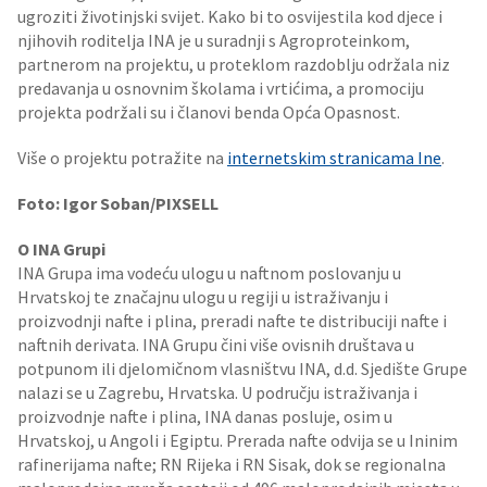
ugroziti životinjski svijet. Kako bi to osvijestila kod djece i
njihovih roditelja INA je u suradnji s Agroproteinkom,
partnerom na projektu, u proteklom razdoblju održala niz
predavanja u osnovnim školama i vrtićima, a promociju
projekta podržali su i članovi benda Opća Opasnost.
Više o projektu potražite na
internetskim stranicama Ine
.
Foto: Igor Soban/PIXSELL
O INA Grupi
INA Grupa ima vodeću ulogu u naftnom poslovanju u
Hrvatskoj te značajnu ulogu u regiji u istraživanju i
proizvodnji nafte i plina, preradi nafte te distribuciji nafte i
naftnih derivata. INA Grupu čini više ovisnih društava u
potpunom ili djelomičnom vlasništvu INA, d.d. Sjedište Grupe
nalazi se u Zagrebu, Hrvatska. U području istraživanja i
proizvodnje nafte i plina, INA danas posluje, osim u
Hrvatskoj, u Angoli i Egiptu. Prerada nafte odvija se u Ininim
rafinerijama nafte; RN Rijeka i RN Sisak, dok se regionalna