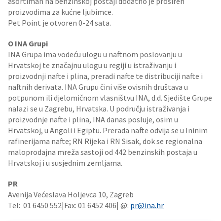
asortiman na benzinskoj postaji dodatno je proširen
proizvodima za kućne ljubimce.
Pet Point je otvoren 0-24 sata.
O INA Grupi
INA Grupa ima vodeću ulogu u naftnom poslovanju u
Hrvatskoj te značajnu ulogu u regiji u istraživanju i
proizvodnji nafte i plina, preradi nafte te distribuciji nafte i
naftnih derivata. INA Grupu čini više ovisnih društava u
potpunom ili djelomičnom vlasništvu INA, d.d. Sjedište Grupe
nalazi se u Zagrebu, Hrvatska. U području istraživanja i
proizvodnje nafte i plina, INA danas posluje, osim u
Hrvatskoj, u Angoli i Egiptu. Prerada nafte odvija se u Ininim
rafinerijama nafte; RN Rijeka i RN Sisak, dok se regionalna
maloprodajna mreža sastoji od 442 benzinskih postaja u
Hrvatskoj i u susjednim zemljama.
PR
Avenija Većeslava Holjevca 10, Zagreb
Tel: 01 6450 552|Fax: 01 6452 406| @:
pr@ina.hr