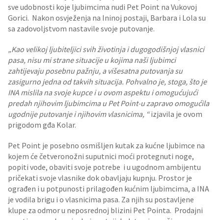
sve udobnosti koje ljubimcima nudi Pet Point na Vukovoj
Gorici. Nakon osvježenja na Ininoj postaji, Barbara i Lola su
sa zadovoljstvom nastavile svoje putovanje.
„Kao velikoj ljubiteljici svih životinja i dugogodišnjoj vlasnici
pasa, nisu mi strane situacije u kojima naši ljubimci
zahtijevaju posebnu pažnju, a višesatna putovanja su
zasigurno jedna od takvih situacija. Pohvalno je, stoga, što je
INA mislila na svoje kupce i u ovom aspektu i omogućujući
predah njihovim ljubimcima u Pet Point-u zapravo omogućila
ugodnije putovanje i njihovim vlasnicima, “
izjavila je ovom
prigodom gđa Kolar.
Pet Point je posebno osmišljen kutak za kućne ljubimce na
kojem će četveronožni suputnici moći protegnuti noge,
popiti vode, obaviti svoje potrebe i u ugodnom ambijentu
pričekati svoje vlasnike dok obavljaju kupnju. Prostor je
ograđen i u potpunosti prilagođen kućnim ljubimcima, a INA
je vodila brigu i o vlasnicima pasa. Za njih su postavljene
klupe za odmor u neposrednoj blizini Pet Pointa. Prodajni