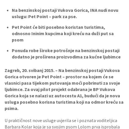
Na benzinskoj postaji Vukova Gorica, INA nudi novu
uslugu: Pet Point – park za pse.
Pet Point će biti posebno koristan turistima,
odnosno Ininim kupcima koji kreću na duži put sa
psom
Ponuda robe široke potrošnje na benzinskoj postaji
dodatno je proširena proizvodima za kućne ljubimce
Zagreb, 20. svibanj 2015. – Na benzinskoj postaji Vukova
Gorica otvoren je Pet Point – prostor na kojem će se
vlasnici pasa tijekom putovanja moći pobrinuti za svoje
ljubimce. Za ovaj pilot projekt odabrana je BP Vukova
Gorica koja se nalazi uz autocestu A1, budući da je nova
usluga posebno korisna turistima koji na odmor kreću sa
psima.
U praktičnost nove usluge uvjerila se i poznata voditeljica
Barbara Kolar koja je sa svojim psom Lolom prva isprobala