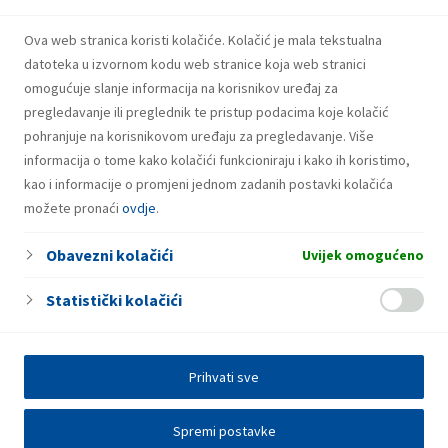
Snažniji rezultati i investicije INA Grupe u
prvom polugodištu 2026.
Ova web stranica koristi kolačiće. Kolačić je mala tekstualna
datoteka u izvornom kodu web stranice koja web stranici
omogućuje slanje informacija na korisnikov uređaj za
pregledavanje ili preglednik te pristup podacima koje kolačić
pohranjuje na korisnikovom uređaju za pregledavanje. Više
informacija o tome kako kolačići funkcioniraju i kako ih koristimo,
kao i informacije o promjeni jednom zadanih postavki kolačića
možete pronaći
ovdje
.
Obavezni kolačići
Uvijek omogućeno
Statistički kolačići
Prihvati sve
Spremi postavke