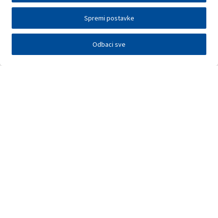
Spremi postavke
Odbaci sve
Investitori
Javna nadmetanja
E-poslovanje
Press centar
Kontakt
•