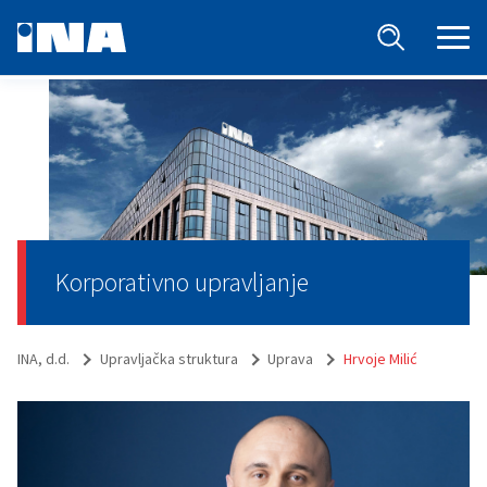
Korporativno upravljanje
INA, d.d.
Upravljačka struktura
Uprava
Hrvoje Milić