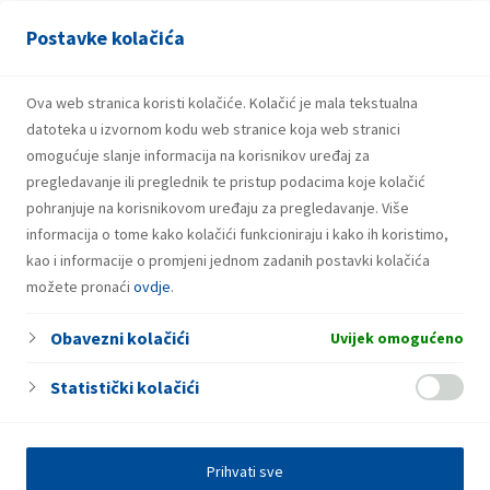
konkretno u logistici i upravljanju lancem opskrbe. Među
Postavke kolačića
ostalim, obnašao je dužnosti direktora 18 Ininih terminala i
rukovoditelja upravljanja ugovornim transportom. Nakon
diplome, na Ekonomskom fakultetu u Zagrebu završio je
Ova web stranica koristi kolačiće. Kolačić je mala tekstualna
poslijediplomski specijalistički studij Upravljanje kvalitetom
datoteka u izvornom kodu web stranice koja web stranici
te MBA iz Poslovnog upravljanja na poslovnoj školi Cotrugli
omogućuje slanje informacija na korisnikov uređaj za
u Zagrebu.
pregledavanje ili preglednik te pristup podacima koje kolačić
pohranjuje na korisnikovom uređaju za pregledavanje. Više
informacija o tome kako kolačići funkcioniraju i kako ih koristimo,
kao i informacije o promjeni jednom zadanih postavki kolačića
možete pronaći
ovdje
.
Obavezni kolačići
Uvijek omogućeno
Statistički kolačići
Prihvati sve