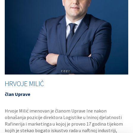
HRVOJE MILIĆ
član Uprave
Hrvoje Milić imenovan je članom Uprave Ine nakon
obnašanja pozicije direktora Logistike u Ininoj djelatnosti
Rafinerija i marketinga u kojoj je proveo 17 godina tijekom
kojih je stekao bogato iskustvo rada u naftnoj industriji,