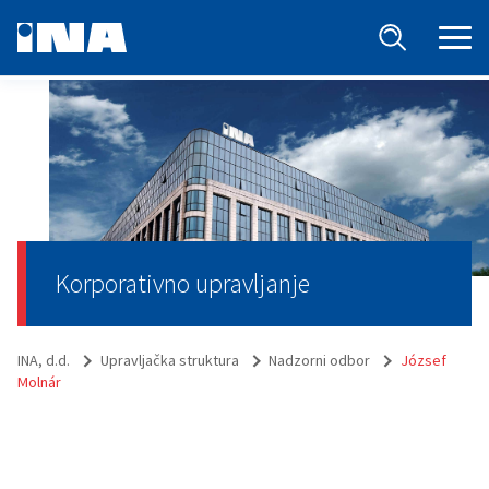
Korporativno upravljanje
INA, d.d.
Upravljačka struktura
Nadzorni odbor
József
Molnár