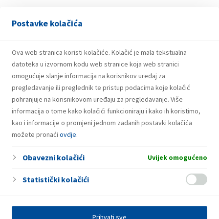
Postavke kolačića
13.04.2026.
INA upozorava na lažnu nagradnu igru s
bonovima za gorivo
Ova web stranica koristi kolačiće. Kolačić je mala tekstualna
datoteka u izvornom kodu web stranice koja web stranici
omogućuje slanje informacija na korisnikov uređaj za
pregledavanje ili preglednik te pristup podacima koje kolačić
pohranjuje na korisnikovom uređaju za pregledavanje. Više
informacija o tome kako kolačići funkcioniraju i kako ih koristimo,
kao i informacije o promjeni jednom zadanih postavki kolačića
možete pronaći
ovdje
.
Obavezni kolačići
Uvijek omogućeno
Statistički kolačići
Prihvati sve