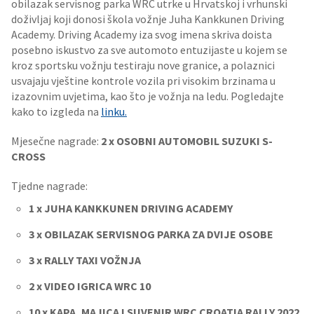
obilazak servisnog parka WRC utrke u Hrvatskoj i vrhunski
doživljaj koji donosi škola vožnje Juha Kankkunen Driving
Academy. Driving Academy iza svog imena skriva doista
posebno iskustvo za sve automoto entuzijaste u kojem se
kroz sportsku vožnju testiraju nove granice, a polaznici
usvajaju vještine kontrole vozila pri visokim brzinama u
izazovnim uvjetima, kao što je vožnja na ledu. Pogledajte
kako to izgleda na
linku.
Mjesečne nagrade:
2 x OSOBNI AUTOMOBIL SUZUKI S-
CROSS
Tjedne nagrade:
1 x JUHA KANKKUNEN DRIVING ACADEMY
3 x OBILAZAK SERVISNOG PARKA ZA DVIJE OSOBE
3 x RALLY TAXI VOŽNJA
2 x VIDEO IGRICA WRC 10
10 x KAPA, MAJICA I SUVENIR WRC CROATIA RALLY 2022