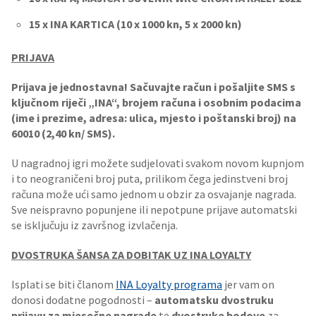
15 x INA KARTICA (10 x 1000 kn, 5 x 2000 kn)
PRIJAVA
Prijava je jednostavna! Sačuvajte račun i pošaljite SMS s
ključnom riječi „INA“, brojem računa i osobnim podacima
(ime i prezime, adresa: ulica, mjesto i poštanski broj) na
60010 (2,40 kn/ SMS).
U nagradnoj igri možete sudjelovati svakom novom kupnjom
i to neograničeni broj puta, prilikom čega jedinstveni broj
računa može ući samo jednom u obzir za osvajanje nagrada.
Sve neispravno popunjene ili nepotpune prijave automatski
se isključuju iz završnog izvlačenja.
DVOSTRUKA ŠANSA ZA DOBITAK UZ INA LOYALTY
Isplati se biti članom
INA Loyalty programa
jer vam on
donosi dodatne pogodnosti –
automatsku dvostruku
prijavu za mjesečne nagrade
te
dvostruke bodove
za