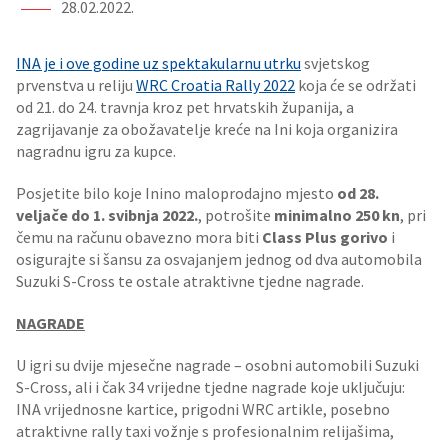
28.02.2022.
INA je i ove godine uz spektakularnu utrku
svjetskog
prvenstva u reliju
WRC Croatia Rally 2022
koja će se održati
od 21. do 24. travnja kroz pet hrvatskih županija, a
zagrijavanje za obožavatelje kreće na Ini koja organizira
nagradnu igru za kupce.
Posjetite bilo koje Inino maloprodajno mjesto
od 28.
veljače do 1. svibnja 2022.
, potrošite
minimalno 250 kn
, pri
čemu na računu obavezno mora biti
Class Plus gorivo
i
osigurajte si šansu za osvajanjem jednog od dva automobila
Suzuki S-Cross te ostale atraktivne tjedne nagrade.
NAGRADE
U igri su dvije mjesečne nagrade – osobni automobili Suzuki
S-Cross, ali i čak 34 vrijedne tjedne nagrade koje uključuju:
INA vrijednosne kartice, prigodni WRC artikle, posebno
atraktivne rally taxi vožnje s profesionalnim relijašima,