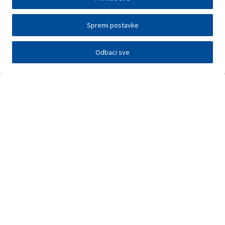
Spremi postavke
Odbaci sve
Investitori
Javna nadmetanja
E-poslovanje
Press centar
Kontakt
•