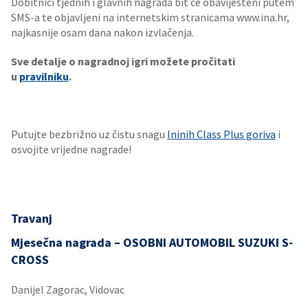
Dobitnici tjednih i glavnih nagrada bit će obaviješteni putem
SMS-a te objavljeni na internetskim stranicama www.ina.hr,
najkasnije osam dana nakon izvlačenja.
Sve detalje o nagradnoj igri možete pročitati
u
pravilniku
.
Putujte bezbrižno uz čistu snagu
Ininih Class Plus goriva
i
osvojite vrijedne nagrade!
Travanj
Mjesečna nagrada – OSOBNI AUTOMOBIL SUZUKI S-
CROSS
Danijel Zagorac, Vidovac