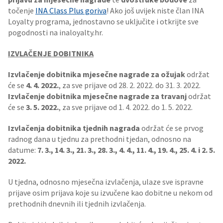
točenje
INA Class Plus goriva
! Ako još uvijek niste član INA
Loyalty programa, jednostavno se uključite i otkrijte sve
pogodnosti na inaloyalty.hr.
IZVLAČENJE DOBITNIKA
Izvlačenje dobitnika mjesečne nagrade
za ožujak
održat
će se
4. 4. 2022.
, za sve prijave od 28. 2. 2022. do 31. 3. 2022.
Izvlačenje dobitnika mjesečne nagrade za travanj
održat
će se
3. 5. 2022.
, za sve prijave od 1. 4. 2022. do 1. 5. 2022.
Izvlačenja dobitnika tjednih nagrada
održat će se prvog
radnog dana u tjednu za prethodni tjedan, odnosno na
datume:
7. 3., 14. 3., 21. 3., 28. 3., 4. 4., 11. 4., 19. 4., 25. 4. i 2. 5.
2022.
U tjedna, odnosno mjesečna izvlačenja, ulaze sve ispravne
prijave osim prijava koje su izvučene kao dobitne u nekom od
prethodnih dnevnih ili tjednih izvlačenja.