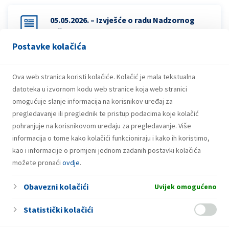
05.05.2026. – Izvješće o radu Nadzornog
odbora 2025
Postavke kolačića
05.05.2026. – 12.06.2026. – Odluka o
Ova web stranica koristi kolačiće. Kolačić je mala tekstualna
odobrenju Izvješća o primicima Uprave i
datoteka u izvornom kodu web stranice koja web stranici
Nadzornog odbora za 2025. godinu
omogućuje slanje informacija na korisnikov uređaj za
pregledavanje ili preglednik te pristup podacima koje kolačić
pohranjuje na korisnikovom uređaju za pregledavanje. Više
informacija o tome kako kolačići funkcioniraju i kako ih koristimo,
kao i informacije o promjeni jednom zadanih postavki kolačića
možete pronaći
ovdje
.
Obavezni kolačići
Uvijek omogućeno
Statistički kolačići