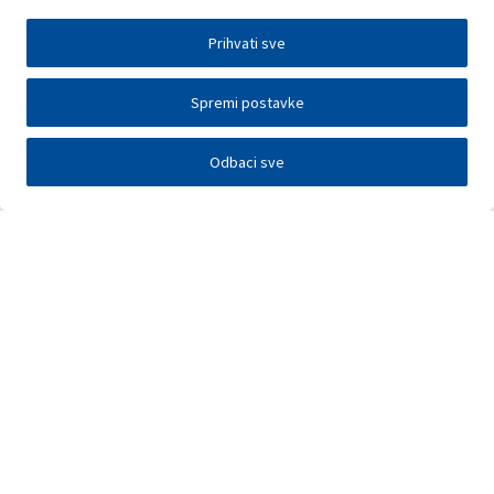
Prihvati sve
Spremi postavke
Odbaci sve
Investitori
Javna nadmetanja
E-poslovanje
Press centar
Kontakt
•