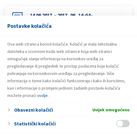
14.06.2017. – 2017_06_14-GA-
Convocation_HRV-2
Postavke kolačića
Ova web stranica koristi kolačiće. Kolačić je mala tekstualna
14.06.2017. – Saziv-GS-lipanj-2017-dopuna-
datoteka u izvornom kodu web stranice koja web stranici
poziva-HRV
omogućuje slanje informacija na korisnikov uređaj za
pregledavanje ili preglednik te pristup podacima koje kolačić
pohranjuje na korisnikovom uređaju za pregledavanje. Više
informacija o tome kako kolačići funkcioniraju i kako ih koristimo,
kao i informacije o promjeni jednom zadanih postavki kolačića
možete pronaći
ovdje
.
Obavezni kolačići
Uvijek omogućeno
Statistički kolačići