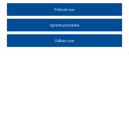
Prihvati sve
Spremi postavke
Odbaci sve
Investitori
Javna nadmetanja
E-poslovanje
Press centar
Kontakt
•