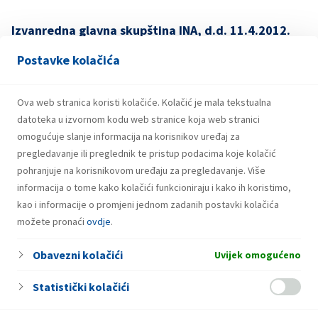
Izvanredna glavna skupština INA, d.d. 11.4.2012.
Odluke
Postavke kolačića
Ova web stranica koristi kolačiće. Kolačić je mala tekstualna
11.04.2012. – izvanredna-GS-odluke-HR-1-2
datoteka u izvornom kodu web stranice koja web stranici
omogućuje slanje informacija na korisnikov uređaj za
pregledavanje ili preglednik te pristup podacima koje kolačić
pohranjuje na korisnikovom uređaju za pregledavanje. Više
informacija o tome kako kolačići funkcioniraju i kako ih koristimo,
kao i informacije o promjeni jednom zadanih postavki kolačića
možete pronaći
ovdje
.
Obavezni kolačići
Uvijek omogućeno
Statistički kolačići