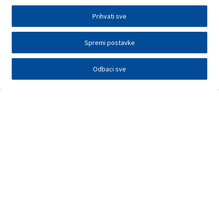
Prihvati sve
Spremi postavke
Odbaci sve
Investitori
Javna nadmetanja
E-poslovanje
Press centar
Kontakt
•