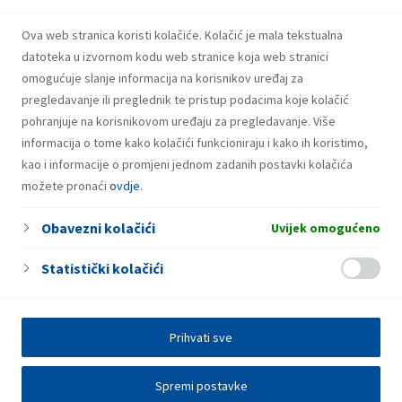
Ova web stranica koristi kolačiće. Kolačić je mala tekstualna
27.06.2018. – GA-Convocation_HRV-final
datoteka u izvornom kodu web stranice koja web stranici
omogućuje slanje informacija na korisnikov uređaj za
pregledavanje ili preglednik te pristup podacima koje kolačić
pohranjuje na korisnikovom uređaju za pregledavanje. Više
informacija o tome kako kolačići funkcioniraju i kako ih koristimo,
kao i informacije o promjeni jednom zadanih postavki kolačića
možete pronaći
ovdje
.
Obavezni kolačići
Uvijek omogućeno
Statistički kolačići
Prihvati sve
Spremi postavke