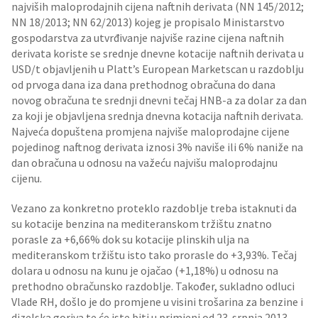
najviših maloprodajnih cijena naftnih derivata (NN 145/2012;
NN 18/2013; NN 62/2013) kojeg je propisalo Ministarstvo
gospodarstva za utvrđivanje najviše razine cijena naftnih
derivata koriste se srednje dnevne kotacije naftnih derivata u
USD/t objavljenih u Platt’s European Marketscan u razdoblju
od prvoga dana iza dana prethodnog obračuna do dana
novog obračuna te srednji dnevni tečaj HNB-a za dolar za dan
za koji je objavljena srednja dnevna kotacija naftnih derivata.
Najveća dopuštena promjena najviše maloprodajne cijene
pojedinog naftnog derivata iznosi 3% naviše ili 6% naniže na
dan obračuna u odnosu na važeću najvišu maloprodajnu
cijenu.
Vezano za konkretno proteklo razdoblje treba istaknuti da
su kotacije benzina na mediteranskom tržištu znatno
porasle za +6,66% dok su kotacije plinskih ulja na
mediteranskom tržištu isto tako prorasle do +3,93%. Tečaj
dolara u odnosu na kunu je ojačao (+1,18%) u odnosu na
prethodno obračunsko razdoblje. Također, sukladno odluci
Vlade RH, došlo je do promjene u visini trošarina za benzine i
dizelska goriva te će iste biti u primjeni od 23. srpnja 2013.