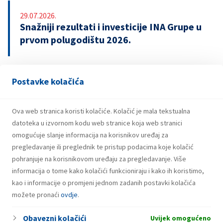
29.07.2026.
Snažniji rezultati i investicije INA Grupe u
prvom polugodištu 2026.
Postavke kolačića
21.07.2026.
INA potpisala ugovor o revolving kreditu
u iznosu od 500 milijuna eura
Ova web stranica koristi kolačiće. Kolačić je mala tekstualna
datoteka u izvornom kodu web stranice koja web stranici
omogućuje slanje informacija na korisnikov uređaj za
pregledavanje ili preglednik te pristup podacima koje kolačić
pohranjuje na korisnikovom uređaju za pregledavanje. Više
informacija o tome kako kolačići funkcioniraju i kako ih koristimo,
kao i informacije o promjeni jednom zadanih postavki kolačića
možete pronaći
ovdje
.
Obavezni kolačići
Uvijek omogućeno