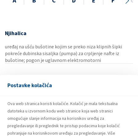
A
B
C
D
E
F
G
Njihalica
uređaj na ušću bušotine kojim se preko niza klipnih šipki
pokreće dubinska sisaljka (pumpa) za crpljenje nafte iz
bušotine; pogon je uglavnom elektromotorni
Postavke kolačića
Ova web stranica koristi kolačiće. Kolačić je mala tekstualna
datoteka u izvornom kodu web stranice koja web stranici
omogućuje slanje informacija na korisnikov uređaj za
pregledavanje ili preglednik te pristup podacima koje kolačić
pohranjuje na korisnikovom uređaju za pregledavanje. Više