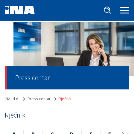
Press centar
INA, d.d.
Press centar
Rječnik
Rječnik